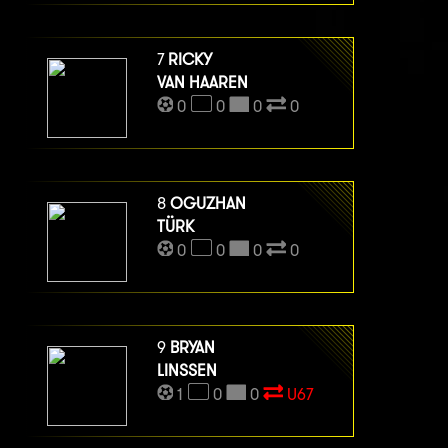
7
RICKY
VAN HAAREN
0
0
0
0
8
OGUZHAN
TÜRK
0
0
0
0
9
BRYAN
LINSSEN
1
0
0
U67