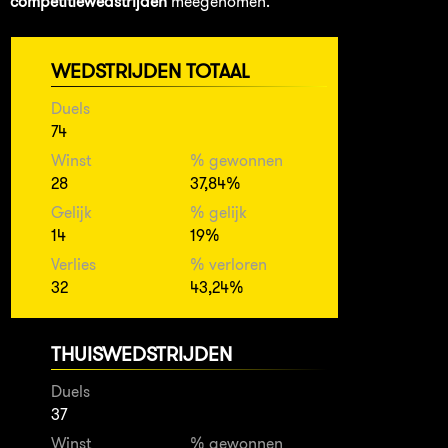
competitiewedstrijden
meegenomen.
WEDSTRIJDEN TOTAAL
Duels
74
Winst
% gewonnen
28
37,84%
Gelijk
% gelijk
14
19%
Verlies
% verloren
32
43,24%
THUISWEDSTRIJDEN
Duels
37
Winst
% gewonnen