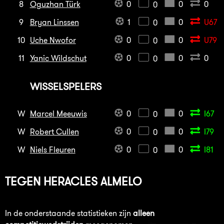
8
Oguzhan Türk
0
0
0
0
9
Bryan Linssen
1
0
U67
0
10
Uche Nwofor
0
0
U79
0
11
Yanic Wildschut
0
0
0
0
WISSELSPELERS
W
Marcel Meeuwis
0
0
I67
0
W
Robert Cullen
0
0
I79
0
W
Niels Fleuren
0
0
I81
0
TEGEN
HERACLES ALMELO
In de onderstaande statistieken zijn
alleen