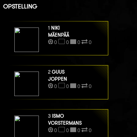
OPSTELLING
1
NIKI
MÄENPÄÄ
0
0
0
0
2
GUUS
JOPPEN
0
0
0
0
3
ISMO
VORSTERMANS
0
0
0
0