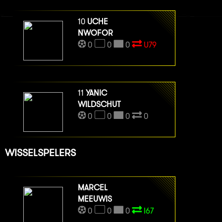
10
UCHE
NWOFOR
0
0
0
U79
11
YANIC
WILDSCHUT
0
0
0
0
WISSELSPELERS
MARCEL
MEEUWIS
0
0
0
I67