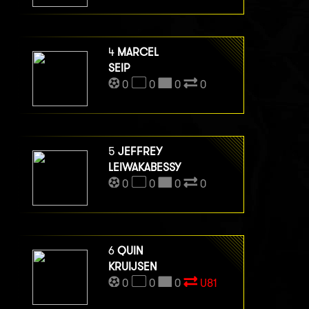
4
MARCEL
SEIP
0
0
0
0
5
JEFFREY
LEIWAKABESSY
0
0
0
0
6
QUIN
KRUIJSEN
0
0
0
U81