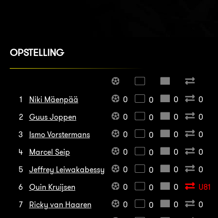
OPSTELLING
1
Niki Mäenpää
0
0
0
0
2
Guus Joppen
0
0
0
0
3
Ismo Vorstermans
0
0
0
0
4
Marcel Seip
0
0
0
0
5
Jeffrey Leiwakabessy
0
0
0
0
6
Quin Kruijsen
0
0
U81
0
7
Ricky van Haaren
0
0
0
0