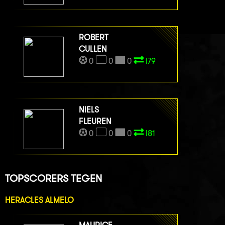
ROBERT
CULLEN
0
0
0
I79
NIELS
FLEUREN
0
0
0
I81
TOPSCORERS TEGEN
HERACLES ALMELO