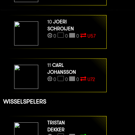
10
JOERI
SCHROIJEN
0
0
0
U57
11
CARL
JOHANSSON
0
0
0
U72
WISSELSPELERS
TRISTAN
DEKKER