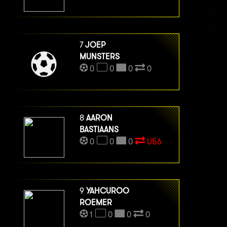
7
JOEP
MUNSTERS
0
0
0
0
8
AARON
BASTIAANS
0
0
0
U56
9
YAHCUROO
ROEMER
1
0
0
0