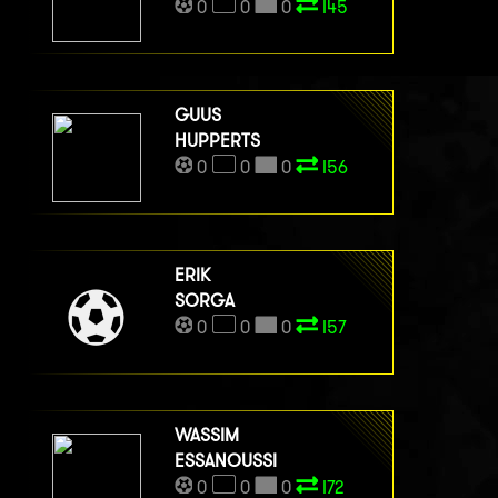
0
0
0
I45
GUUS
HUPPERTS
0
0
0
I56
ERIK
SORGA
0
0
0
I57
WASSIM
ESSANOUSSI
0
0
0
I72