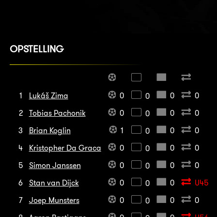
OPSTELLING
1
Lukáš Zima
0
0
0
0
2
Tobias Pachonik
0
0
0
0
3
Brian Koglin
1
0
0
0
4
Kristopher Da Graca
0
0
0
0
5
Simon Janssen
0
0
0
0
6
Stan van Dijck
0
0
U45
0
7
Joep Munsters
0
0
0
0