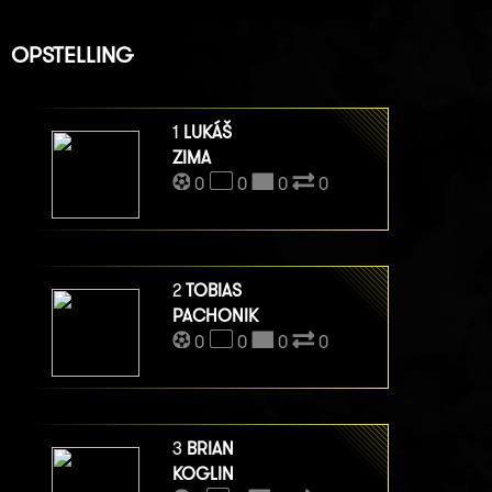
OPSTELLING
1
LUKÁŠ
ZIMA
0
0
0
0
2
TOBIAS
PACHONIK
0
0
0
0
3
BRIAN
KOGLIN