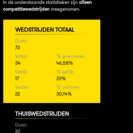
In de onderstaande statistieken zijn
alleen
competitiewedstrijden
meegenomen.
WEDSTRIJDEN TOTAAL
Duels
73
Winst
% gewonnen
34
46,58%
Gelijk
% gelijk
17
23%
Verlies
% verloren
22
30,14%
THUISWEDSTRIJDEN
Duels
37