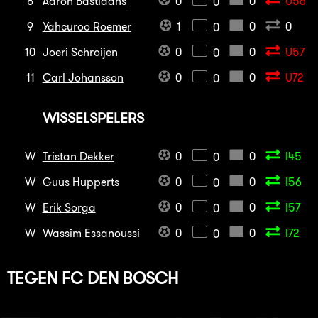
8
Aaron Bastiaans
0
0
U56
0
9
Yahcuroo Roemer
1
0
0
0
10
Joeri Schroijen
0
0
U57
0
11
Carl Johansson
0
0
U72
0
WISSELSPELERS
W
Tristan Dekker
0
0
I45
0
W
Guus Hupperts
0
0
I56
0
W
Erik Sorga
0
0
I57
0
W
Wassim Essanoussi
0
0
I72
0
TEGEN
FC DEN BOSCH