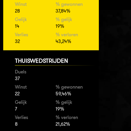
Winst
% gewonnen
28
37,84%
Gelijk
% gelijk
14
19%
Verlies
% verloren
32
43,24%
THUISWEDSTRIJDEN
Duels
37
Winst
% gewonnen
22
59,46%
Gelijk
% gelijk
7
19%
Verlies
% verloren
8
21,62%