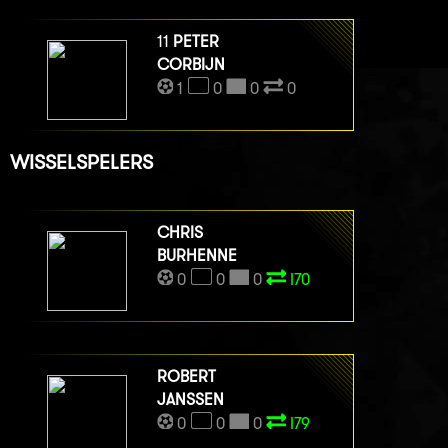
11
PETER
CORBIJN
1
0
0
0
WISSELSPELERS
CHRIS
BURHENNE
0
0
0
I70
ROBERT
JANSSEN
0
0
0
I79