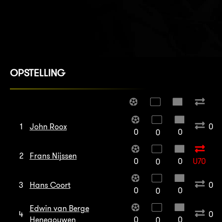
OPSTELLING
1
John Roox
0
0
0
0
2
Frans Nijssen
0
0
U70
0
3
Hans Coort
0
0
0
0
Edwin van Berge
4
0
Henegouwen
0
0
0