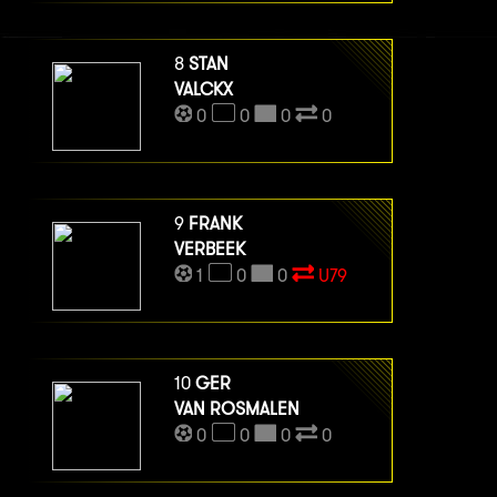
8
STAN
VALCKX
0
0
0
0
9
FRANK
VERBEEK
1
0
0
U79
10
GER
VAN ROSMALEN
0
0
0
0