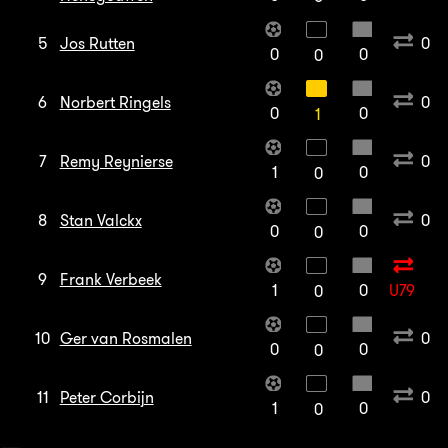
5
Jos Rutten
0
0
0
0
6
Norbert Ringels
0
0
0
1
7
Remy Reynierse
0
1
0
0
8
Stan Valckx
0
0
0
0
9
Frank Verbeek
1
0
U79
0
10
Ger van Rosmalen
0
0
0
0
11
Peter Corbijn
0
1
0
0