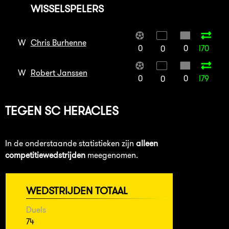
WISSELSPELERS
W
Chris Burhenne
0
0
I70
0
W
Robert Janssen
0
0
I79
0
TEGEN
SC HERACLES
In de onderstaande statistieken zijn
alleen
competitiewedstrijden
meegenomen.
WEDSTRIJDEN TOTAAL
Duels
74