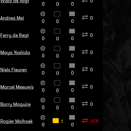
Wilko de Vogt
0
0
0
0
Andrea Mei
0
0
0
0
Ferry de Regt
0
0
0
0
Maya Yoshida
0
0
0
0
Niels Fleuren
0
0
0
0
Marcel Meeuwis
0
0
0
0
Barry Maguire
0
0
0
0
Rogier Molhoek
U58
1
0
0