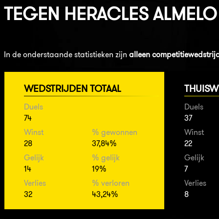
TEGEN
HERACLES ALMELO
In de onderstaande statistieken zijn
alleen competitiewedstrij
WEDSTRIJDEN TOTAAL
THUISW
Duels
Duels
74
37
Winst
% gewonnen
Winst
28
37,84%
22
Gelijk
% gelijk
Gelijk
14
19%
7
Verlies
% verloren
Verlies
32
43,24%
8