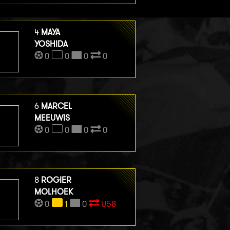
4
MAYA
YOSHIDA
0
0
0
0
6
MARCEL
MEEUWIS
0
0
0
0
8
ROGIER
MOLHOEK
0
1
0
U58