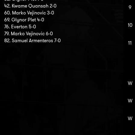
42. Kwame Quansah 2-0
9
60. Marko Vejinovic 3-0
69. Glynor Plet 4-0
10
76. Everton 5-0
79. Marko Vejinovic 6-0
82. Samuel Armenteros 7-0
11
W
W
W