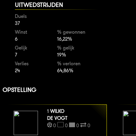
UITWEDSTRIJDEN
Duels
37
Winst
% gewonnen
6
16,22%
Gelijk
% gelijk
7
19%
Verlies
% verloren
24
64,86%
OPSTELLING
1
WILKO
DE VOGT
0
0
0
0