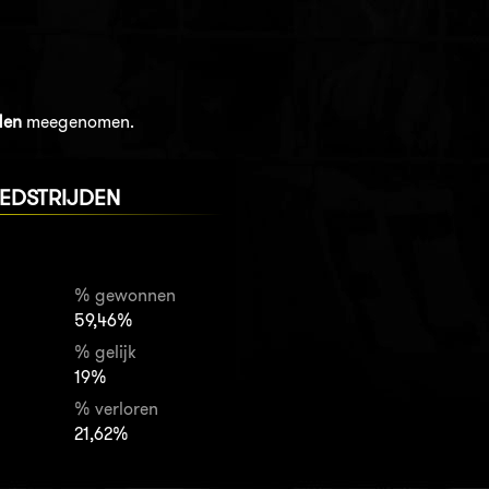
den
meegenomen.
EDSTRIJDEN
% gewonnen
59,46%
% gelijk
19%
% verloren
21,62%