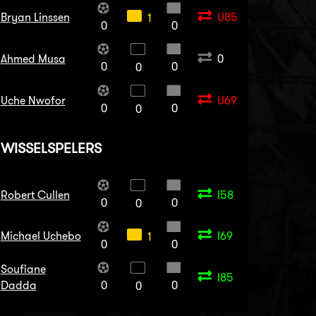
Bryan Linssen
U85
1
0
0
Ahmed Musa
0
0
0
0
Uche Nwofor
U69
0
0
0
WISSELSPELERS
Robert Cullen
I58
0
0
0
Michael Uchebo
I69
1
0
0
Soufiane
I85
Dadda
0
0
0