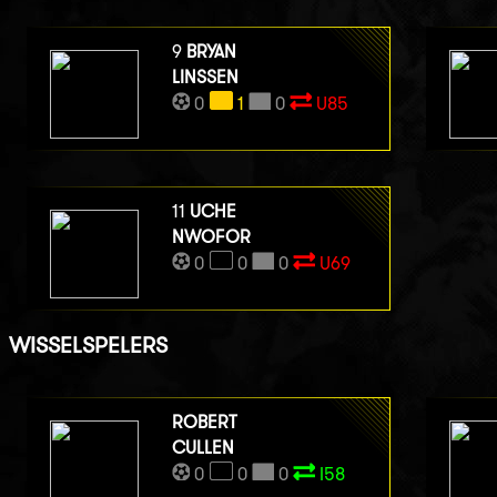
9
BRYAN
LINSSEN
0
1
0
U85
11
UCHE
NWOFOR
0
0
0
U69
WISSELSPELERS
ROBERT
CULLEN
0
0
0
I58