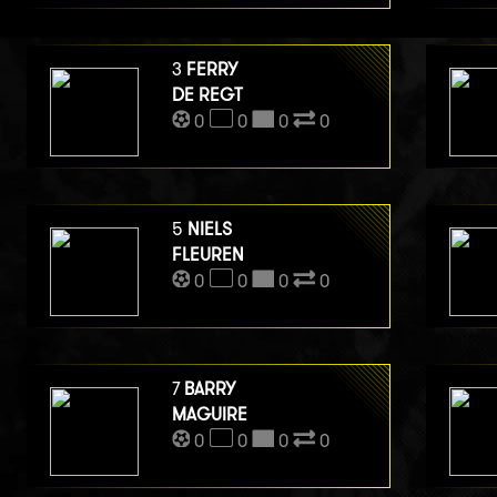
3
FERRY
DE REGT
0
0
0
0
5
NIELS
FLEUREN
0
0
0
0
7
BARRY
MAGUIRE
0
0
0
0