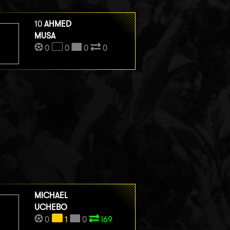
10
AHMED
MUSA
0
0
0
0
MICHAEL
UCHEBO
0
1
0
I69