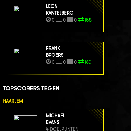
LEON
KANTELBERG
0
0
0
I58
FRANK
BROERS
0
0
0
I80
TOPSCORERS TEGEN
HAARLEM
MICHAEL
EVANS
4 DOELPUNTEN