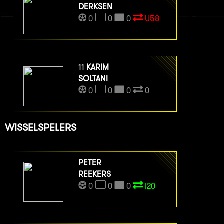
DERKSEN
0
0
0
U58
11
KARIM
SOLTANI
0
0
0
0
WISSELSPELERS
PETER
REEKERS
0
0
0
I20