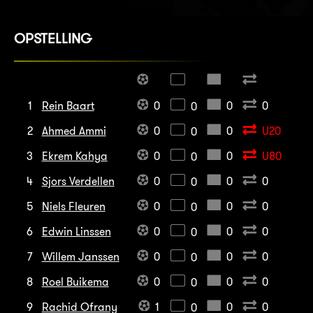
OPSTELLING
1
Rein Baart
0
0
0
0
2
Ahmed Ammi
0
0
U20
0
3
Ekrem Kahya
0
0
U80
0
4
Sjors Verdellen
0
0
0
0
5
Niels Fleuren
0
0
0
0
6
Edwin Linssen
0
0
0
0
7
Willem Janssen
0
0
0
0
8
Roel Buikema
0
0
0
0
9
Rachid Ofrany
1
0
0
0