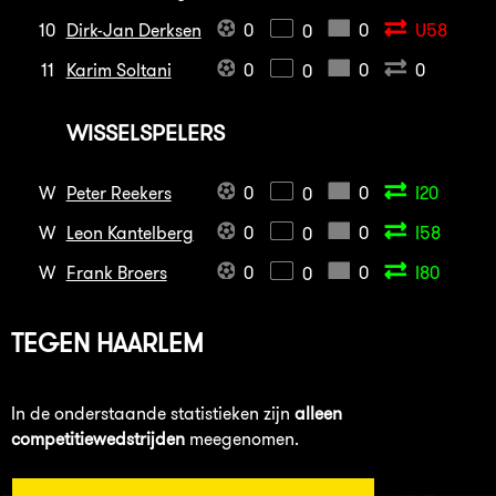
10
Dirk-Jan Derksen
0
0
U58
0
11
Karim Soltani
0
0
0
0
WISSELSPELERS
W
Peter Reekers
0
0
I20
0
W
Leon Kantelberg
0
0
I58
0
W
Frank Broers
0
0
I80
0
TEGEN
HAARLEM
In de onderstaande statistieken zijn
alleen
competitiewedstrijden
meegenomen.