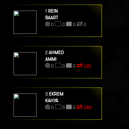
1
REIN
BAART
0
0
0
0
2
AHMED
AMMI
0
0
0
U20
3
EKREM
KAHYA
0
0
0
U80