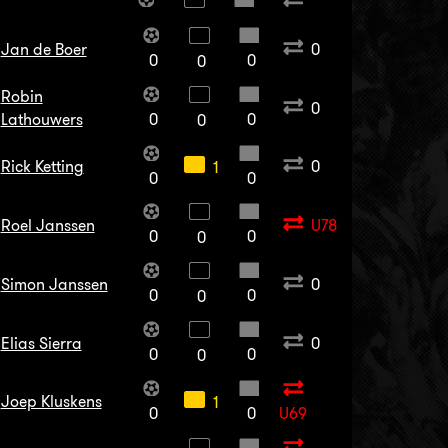
Jan de Boer
0
0
0
0
Robin
0
Lathouwers
0
0
0
Rick Ketting
0
1
0
0
Roel Janssen
U78
0
0
0
Simon Janssen
0
0
0
0
Elias Sierra
0
0
0
0
Joep Kluskens
1
0
0
U69