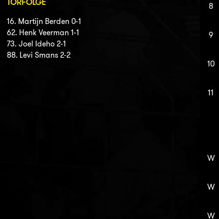
TORFOLGE
8
16. Martijn Berden 0-1
62. Henk Veerman 1-1
9
73. Joel Ideho 2-1
88. Levi Smans 2-2
10
11
W
W
W