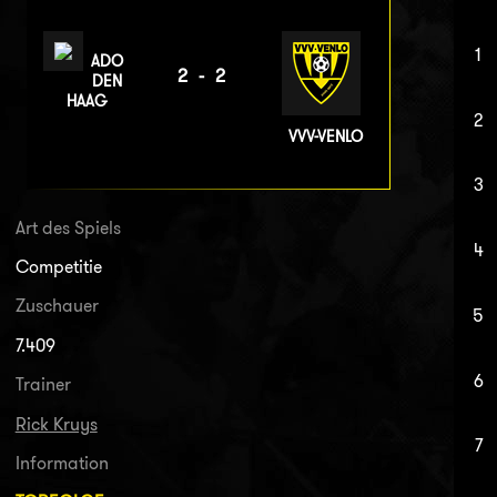
1
ADO
2-2
DEN
HAAG
2
VVV-VENLO
3
Art des Spiels
4
Competitie
Zuschauer
5
7.409
6
Trainer
Rick Kruys
7
Information