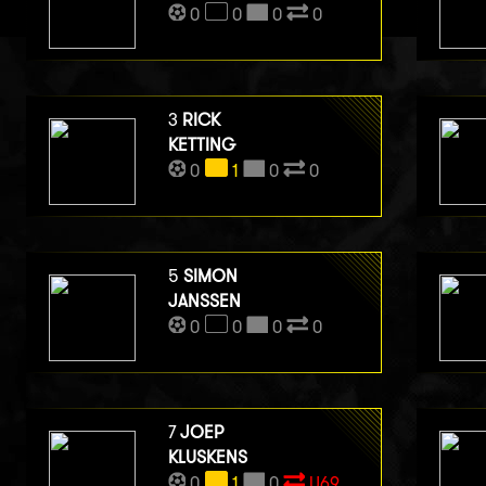
0
0
0
0
3
RICK
KETTING
0
1
0
0
5
SIMON
JANSSEN
0
0
0
0
7
JOEP
KLUSKENS
0
1
0
U69