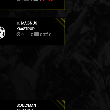
10
MAGNUS
KAASTRUP
0
0
0
0
SOULYMAN