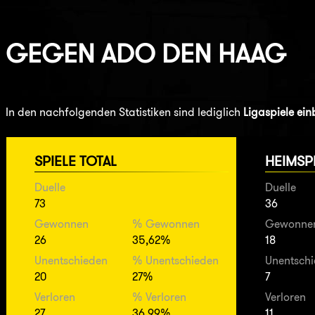
GEGEN
ADO DEN HAAG
In den nachfolgenden Statistiken sind lediglich
Ligaspiele ei
SPIELE TOTAL
HEIMSP
Duelle
Duelle
73
36
Gewonnen
% Gewonnen
Gewonne
26
35,62%
18
Unentschieden
% Unentschieden
Unentsch
20
27%
7
Verloren
% Verloren
Verloren
27
36,99%
11