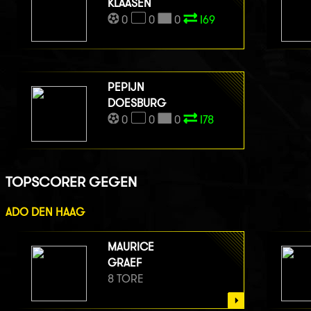
KLAASEN
0
0
0
I69
PEPIJN
DOESBURG
0
0
0
I78
TOPSCORER GEGEN
ADO DEN HAAG
MAURICE
GRAEF
8 TORE