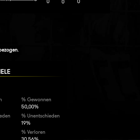
0
0
0
nbezogen
.
IELE
n
% Gewonnen
50,00%
ieden
% Unentschieden
19%
% Verloren
30,56%