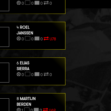
0
0
0
0
4
ROEL
JANSSEN
0
0
0
U78
6
ELIAS
SIERRA
0
0
0
0
8
MARTIJN
BERDEN
1
0
0
U69