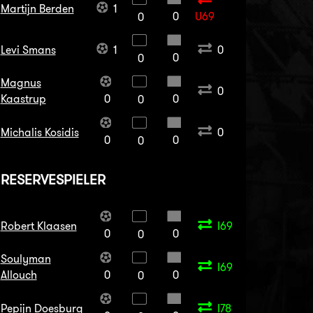
Martijn Berden
1
0
U69
0
Levi Smans
1
0
0
0
Magnus
0
Kaastrup
0
0
0
Michalis Kosidis
0
0
0
0
RESERVESPIELER
Robert Klaasen
I69
0
0
0
Soulyman
I69
Allouch
0
0
0
Pepijn Doesburg
I78