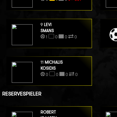
9
LEVI
SMANS
1
0
0
0
11
MICHALIS
KOSIDIS
0
0
0
0
RESERVESPIELER
ROBERT