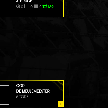
ALLOUCH
0
0
0
I69
COR
DE MEULEMEESTER
6 TORE