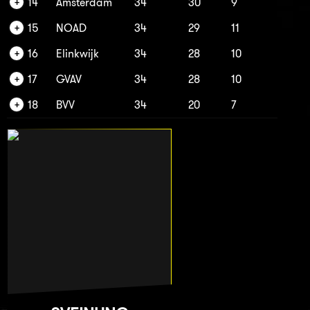
14
Amsterdam
34
30
9
15
NOAD
34
29
11
16
Elinkwijk
34
28
10
17
GVAV
34
28
10
18
BVV
34
20
7