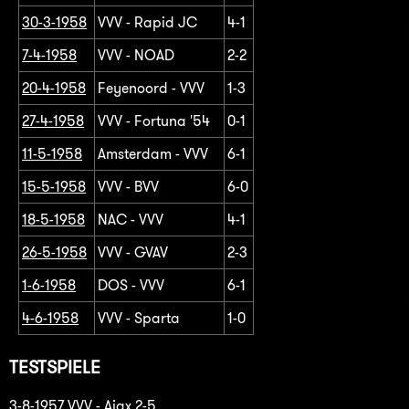
30-3-1958
VVV - Rapid JC
4-1
7-4-1958
VVV - NOAD
2-2
20-4-1958
Feyenoord - VVV
1-3
27-4-1958
VVV - Fortuna '54
0-1
11-5-1958
Amsterdam - VVV
6-1
15-5-1958
VVV - BVV
6-0
18-5-1958
NAC - VVV
4-1
26-5-1958
VVV - GVAV
2-3
1-6-1958
DOS - VVV
6-1
4-6-1958
VVV - Sparta
1-0
TESTSPIELE
3-8-1957 VVV - Ajax 2-5