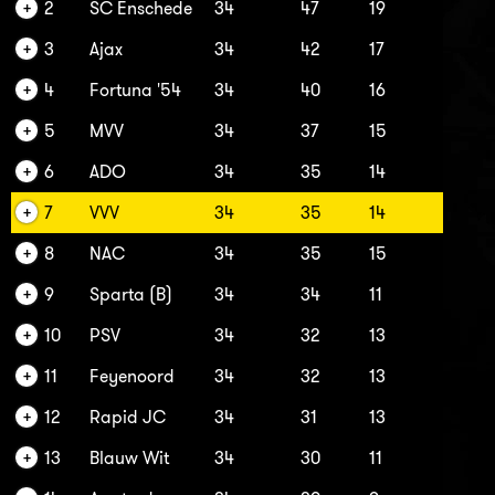
2
SC Enschede
34
47
19
3
Ajax
34
42
17
4
Fortuna '54
34
40
16
5
MVV
34
37
15
6
ADO
34
35
14
7
VVV
34
35
14
8
NAC
34
35
15
9
Sparta (B)
34
34
11
10
PSV
34
32
13
11
Feyenoord
34
32
13
12
Rapid JC
34
31
13
13
Blauw Wit
34
30
11