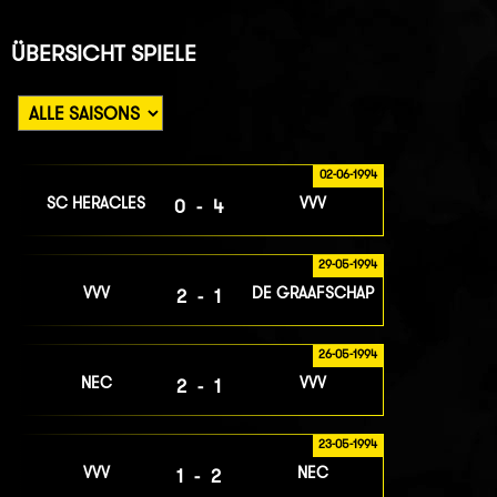
ÜBERSICHT SPIELE
02-06-1994
SC HERACLES
VVV
0-4
29-05-1994
VVV
DE GRAAFSCHAP
2-1
26-05-1994
NEC
VVV
2-1
23-05-1994
VVV
NEC
1-2