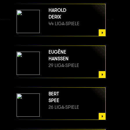
HAROLD
DERIX
44 LIGA-SPIELE
EUGÈNE
HANSSEN
29 LIGA-SPIELE
BERT
SPEE
26 LIGA-SPIELE