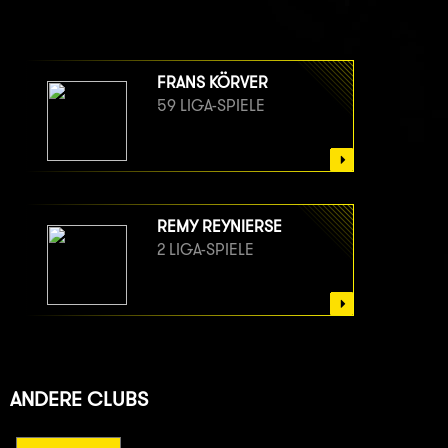
FRANS KÖRVER
59 LIGA-SPIELE
REMY REYNIERSE
2 LIGA-SPIELE
ANDERE CLUBS