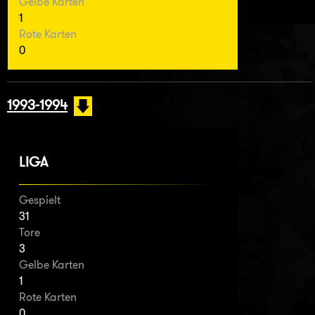
Gelbe Karten
1
Rote Karten
0
1993-1994
LIGA
Gespielt
31
Tore
3
Gelbe Karten
1
Rote Karten
0