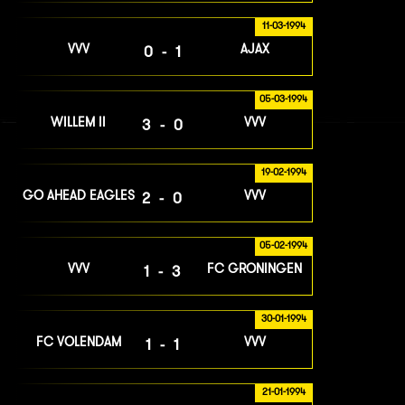
11-03-1994
VVV
AJAX
0-1
05-03-1994
WILLEM II
VVV
3-0
19-02-1994
GO AHEAD EAGLES
VVV
2-0
05-02-1994
VVV
FC GRONINGEN
1-3
30-01-1994
FC VOLENDAM
VVV
1-1
21-01-1994