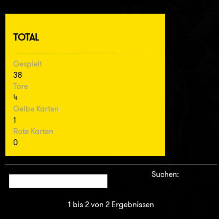
TOTAL
Gespielt
38
Tore
4
Gelbe Karten
1
Rote Karten
0
Suchen:
1 bis 2 von 2 Ergebnissen