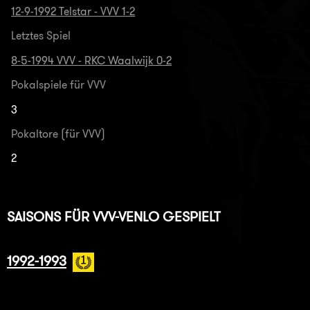
12-9-1992 Telstar - VVV 1-2
Letztes Spiel
8-5-1994 VVV - RKC Waalwijk 0-2
Pokalspiele für VVV
3
Pokaltore (für VVV)
2
SAISONS FÜR VVV-VENLO GESPIELT
1992-1993