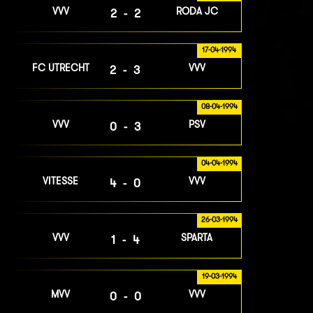
VVV
RODA JC
2-2
17-04-1994
FC UTRECHT
VVV
2-3
08-04-1994
VVV
PSV
0-3
04-04-1994
VITESSE
VVV
4-0
26-03-1994
VVV
SPARTA
1-4
19-03-1994
MVV
VVV
0-0