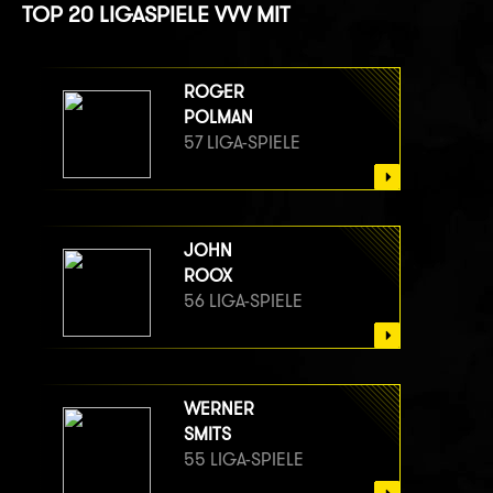
TOP 20 LIGASPIELE VVV MIT
ROGER
POLMAN
57 LIGA-SPIELE
JOHN
ROOX
56 LIGA-SPIELE
WERNER
SMITS
55 LIGA-SPIELE