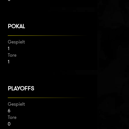
POKAL
Gespielt
1
Tore
1
PLAYOFFS
Gespielt
6
Tore
0