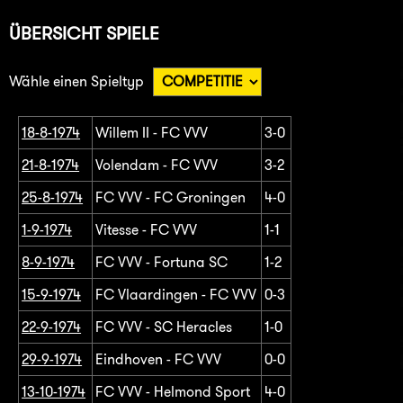
ÜBERSICHT SPIELE
Wähle einen Spieltyp
18-8-1974
Willem II - FC VVV
3-0
21-8-1974
Volendam - FC VVV
3-2
25-8-1974
FC VVV - FC Groningen
4-0
1-9-1974
Vitesse - FC VVV
1-1
8-9-1974
FC VVV - Fortuna SC
1-2
15-9-1974
FC Vlaardingen - FC VVV
0-3
22-9-1974
FC VVV - SC Heracles
1-0
29-9-1974
Eindhoven - FC VVV
0-0
13-10-1974
FC VVV - Helmond Sport
4-0