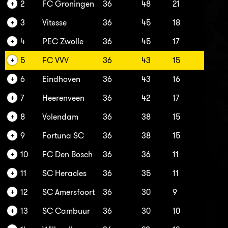
2
FC Groningen
36
48
21
3
Vitesse
36
45
18
4
PEC Zwolle
36
45
17
5
FC VVV
36
43
15
6
Eindhoven
36
43
16
7
Heerenveen
36
42
17
8
Volendam
36
38
15
9
Fortuna SC
36
38
15
10
FC Den Bosch
36
36
11
11
SC Heracles
36
35
11
12
SC Amersfoort
36
30
9
13
SC Cambuur
36
30
10