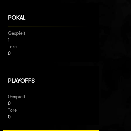
POKAL
Gespielt
1
Tore
0
PLAYOFFS
Gespielt
0
Tore
0