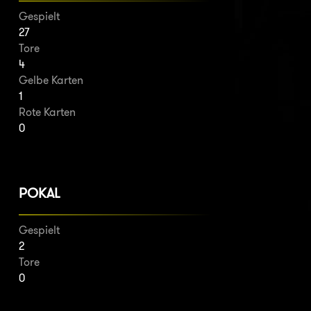
Gespielt
27
Tore
4
Gelbe Karten
1
Rote Karten
0
POKAL
Gespielt
2
Tore
0