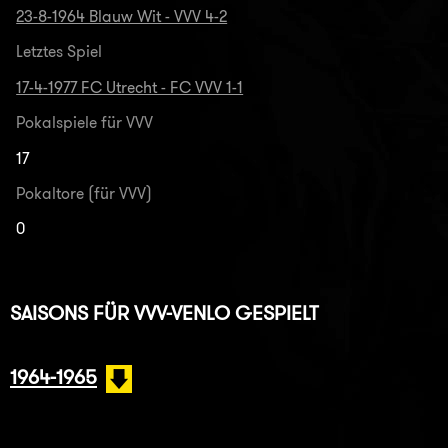
23-8-1964 Blauw Wit - VVV 4-2
Letztes Spiel
17-4-1977 FC Utrecht - FC VVV 1-1
Pokalspiele für VVV
17
Pokaltore (für VVV)
0
SAISONS FÜR VVV-VENLO GESPIELT
1964-1965