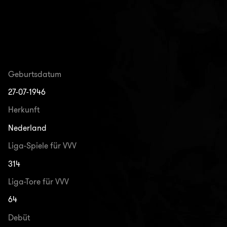
Geburtsdatum
27-07-1946
Herkunft
Nederland
Liga-Spiele für VVV
314
Liga-Tore für VVV
64
Debüt