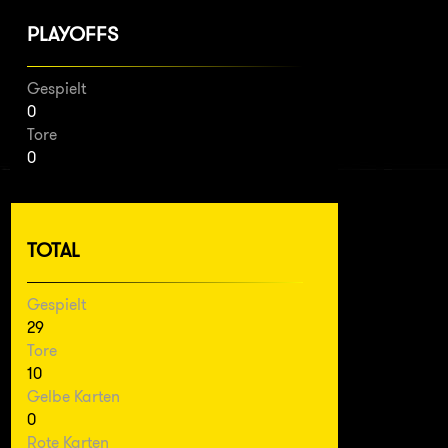
PLAYOFFS
Gespielt
0
Tore
0
TOTAL
Gespielt
29
Tore
10
Gelbe Karten
0
Rote Karten