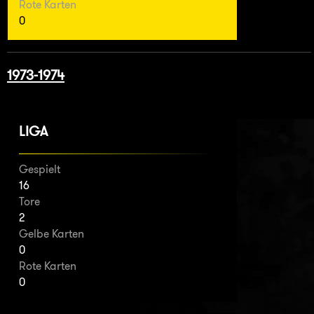
Rote Karten
0
1973-1974
LIGA
Gespielt
16
Tore
2
Gelbe Karten
0
Rote Karten
0