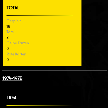
TOTAL
Gespielt
18
Tore
2
Gelbe Karten
0
Rote Karten
0
1974-1975
LIGA