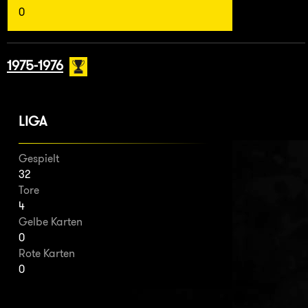
0
1975-1976
LIGA
Gespielt
32
Tore
4
Gelbe Karten
0
Rote Karten
0