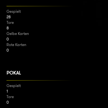
Gespielt
28
Tore
8
Gelbe Karten
0
Rote Karten
0
POKAL
Gespielt
1
Tore
0