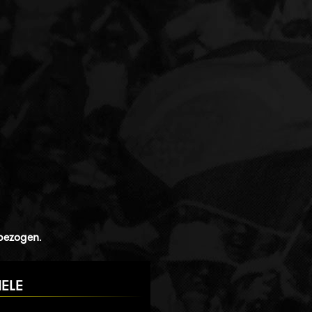
nbezogen
.
IELE