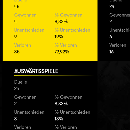
48
24
Gewonnen
% Gewonnen
Gewonne
4
8,33%
2
Unentschieden
% Unentschieden
Unentsch
9
19%
6
Verloren
% Verloren
Verloren
35
72,92%
16
AUSWÄRTSSPIELE
Duelle
24
Gewonnen
% Gewonnen
2
8,33%
Unentschieden
% Unentschieden
3
13%
Verloren
% Verloren