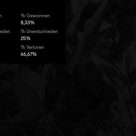
n
% Gewonnen
8,33%
ieden
% Unentschieden
25%
% Verloren
66,67%