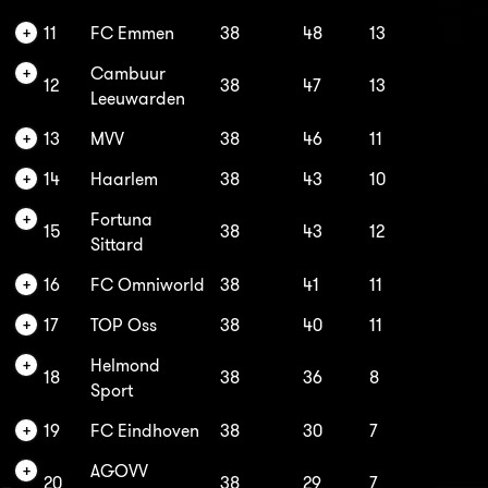
11
FC Emmen
38
48
13
Cambuur
12
38
47
13
Leeuwarden
13
MVV
38
46
11
14
Haarlem
38
43
10
Fortuna
15
38
43
12
Sittard
16
FC Omniworld
38
41
11
17
TOP Oss
38
40
11
Helmond
18
38
36
8
Sport
19
FC Eindhoven
38
30
7
AGOVV
20
38
29
7