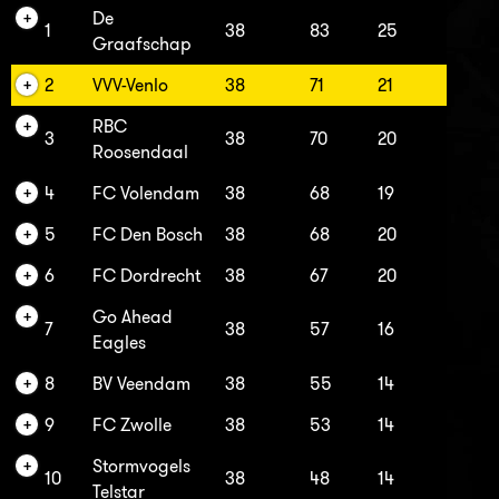
De
1
38
83
25
Graafschap
2
VVV-Venlo
38
71
21
RBC
3
38
70
20
Roosendaal
4
FC Volendam
38
68
19
5
FC Den Bosch
38
68
20
6
FC Dordrecht
38
67
20
Go Ahead
7
38
57
16
Eagles
8
BV Veendam
38
55
14
9
FC Zwolle
38
53
14
Stormvogels
10
38
48
14
Telstar