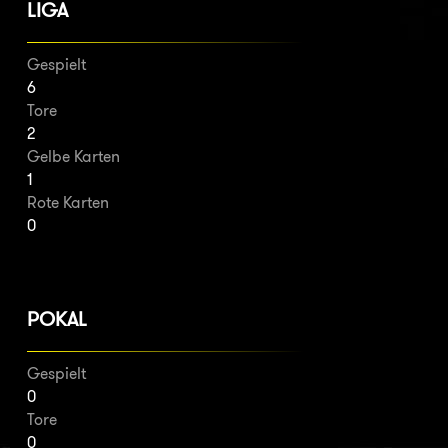
LIGA
Gespielt
6
Tore
2
Gelbe Karten
1
Rote Karten
0
POKAL
Gespielt
0
Tore
0