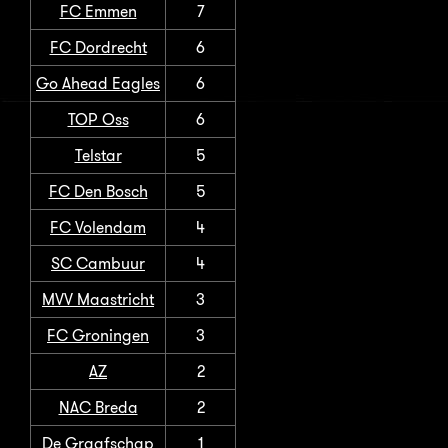
FC Emmen
7
FC Dordrecht
6
Go Ahead Eagles
6
TOP Oss
6
Telstar
5
FC Den Bosch
5
FC Volendam
4
SC Cambuur
4
MVV Maastricht
3
FC Groningen
3
AZ
2
NAC Breda
2
De Graafschap
1