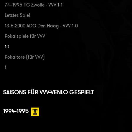
7-4-1995 FC Zwolle - VVV 1-1
Letztes Spiel
13-5-2000 ADO Den Haag - VVV 1-0
Pokalspiele für VVV
10
Pokaltore (für VVV)
1
SAISONS FÜR VVV-VENLO GESPIELT
1994-1995