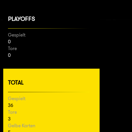
PLAYOFFS
Gespielt
0
Tore
0
TOTAL
Gespielt
36
Tore
3
Gelbe Karten