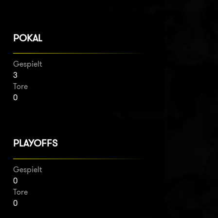
POKAL
Gespielt
3
Tore
0
PLAYOFFS
Gespielt
0
Tore
0