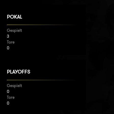
POKAL
Gespielt
3
Tore
0
PLAYOFFS
Gespielt
0
Tore
0