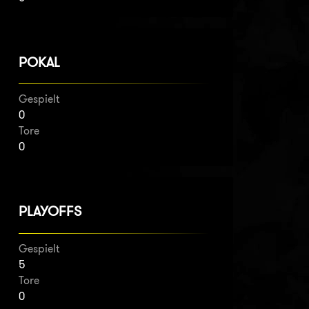
POKAL
Gespielt
0
Tore
0
PLAYOFFS
Gespielt
5
Tore
0