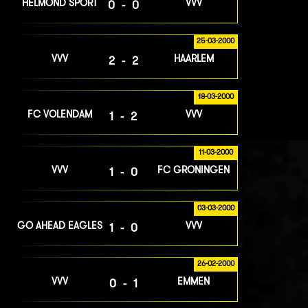
HELMOND SPORT
VVV
0-0
25-03-2000
VVV
HAARLEM
2-2
18-03-2000
FC VOLENDAM
VVV
1-2
11-03-2000
VVV
FC GRONINGEN
1-0
03-03-2000
GO AHEAD EAGLES
VVV
1-0
26-02-2000
VVV
EMMEN
0-1