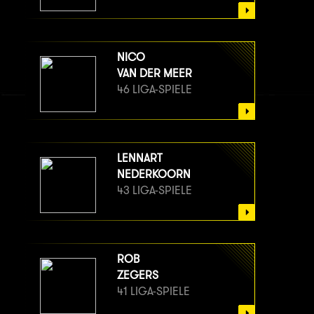
NICO
VAN DER MEER
46 LIGA-SPIELE
LENNART
NEDERKOORN
43 LIGA-SPIELE
ROB
ZEGERS
41 LIGA-SPIELE