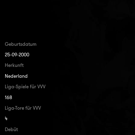
Geburtsdatum
25-09-2000
Herkunft
Nederland
Liga-Spiele für VVV
168
Liga-Tore für VVV
4
Debüt