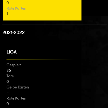
0
Rote Karten
1
2021-2022
LIGA
Gespielt
36
Tore
0
Gelbe Karten
4
Rote Karten
0