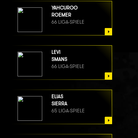
YAHCUROO
ROEMER
66 LIGA-SPIELE
LEVI
SMANS
66 LIGA-SPIELE
ELIAS
SIERRA
65 LIGA-SPIELE