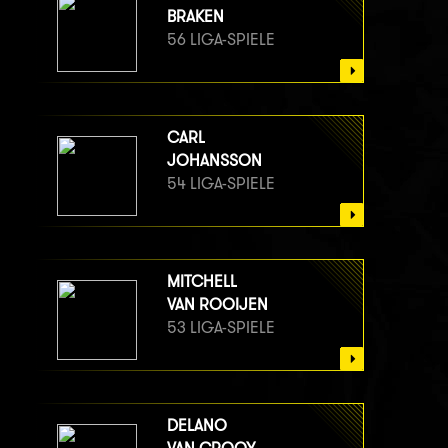
BRAKEN
56 LIGA-SPIELE
CARL
JOHANSSON
54 LIGA-SPIELE
MITCHELL
VAN ROOIJEN
53 LIGA-SPIELE
DELANO