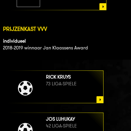
PRIJZENKAST VVV
individueel
2018-2019 winnaar Jan Klaassens Award
RICK KRUYS
73 LIGA-SPIELE
JOS LUHUKAY
42 LIGA-SPIELE