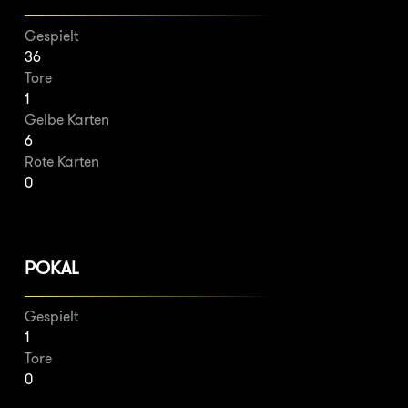
Gespielt
36
Tore
1
Gelbe Karten
6
Rote Karten
0
POKAL
Gespielt
1
Tore
0