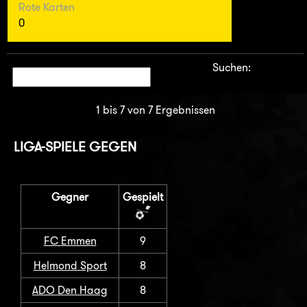
Rote Karten
0
Suchen:
1 bis 7 von 7 Ergebnissen
LIGA-SPIELE GEGEN
Gegner
Gespielt
FC Emmen
9
Helmond Sport
8
ADO Den Haag
8