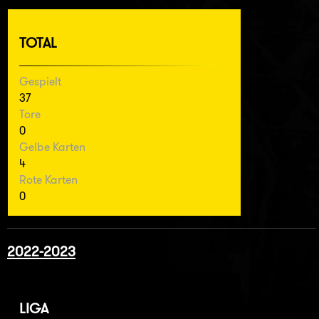
TOTAL
Gespielt
37
Tore
0
Gelbe Karten
4
Rote Karten
0
2022-2023
LIGA