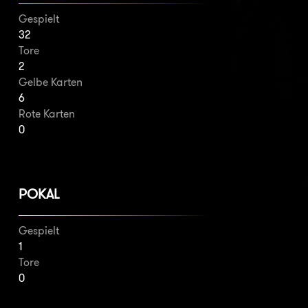
Gespielt
32
Tore
2
Gelbe Karten
6
Rote Karten
0
POKAL
Gespielt
1
Tore
0