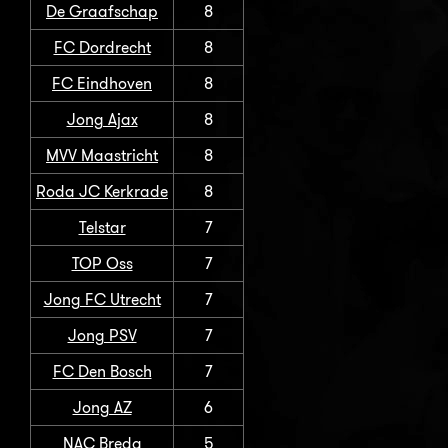
De Graafschap
8
FC Dordrecht
8
FC Eindhoven
8
Jong Ajax
8
MVV Maastricht
8
Roda JC Kerkrade
8
Telstar
7
TOP Oss
7
Jong FC Utrecht
7
Jong PSV
7
FC Den Bosch
7
Jong AZ
6
NAC Breda
5