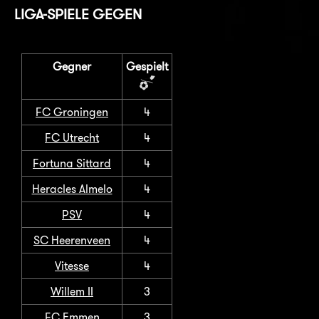
LIGA-SPIELE GEGEN
Gegner
Gespielt
FC Groningen
4
FC Utrecht
4
Fortuna Sittard
4
Heracles Almelo
4
PSV
4
SC Heerenveen
4
Vitesse
4
Willem II
3
FC Emmen
3