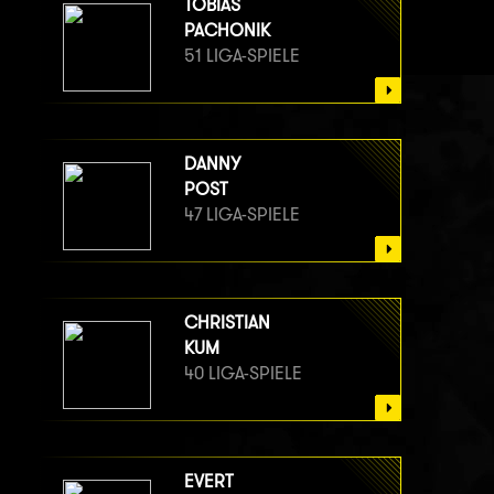
TOBIAS
PACHONIK
51 LIGA-SPIELE
DANNY
POST
47 LIGA-SPIELE
CHRISTIAN
KUM
40 LIGA-SPIELE
EVERT