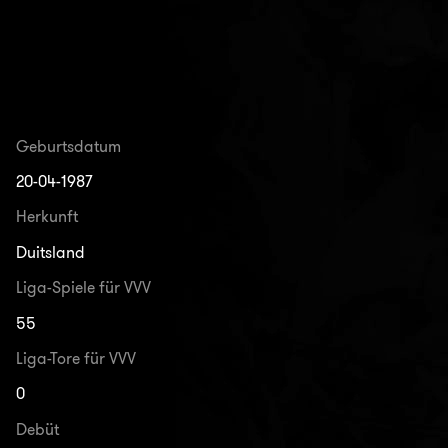
Geburtsdatum
20-04-1987
Herkunft
Duitsland
Liga-Spiele für VVV
55
Liga-Tore für VVV
0
Debüt