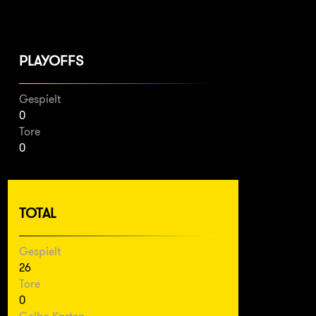
PLAYOFFS
Gespielt
0
Tore
0
TOTAL
Gespielt
26
Tore
0