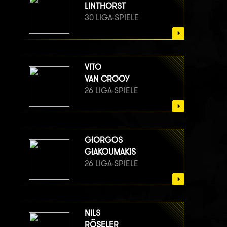
LINTHORST
30 LIGA-SPIELE
VITO
VAN CROOY
26 LIGA-SPIELE
GIORGOS
GIAKOUMAKIS
26 LIGA-SPIELE
NILS
RÖSELER