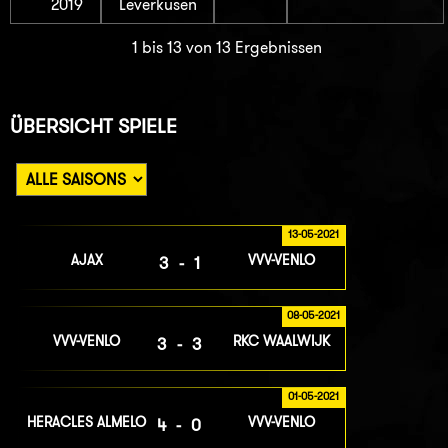
2019
Leverkusen
1 bis 13 von 13 Ergebnissen
ÜBERSICHT SPIELE
13-05-2021
AJAX
VVV-VENLO
3-1
08-05-2021
VVV-VENLO
RKC WAALWIJK
3-3
01-05-2021
HERACLES ALMELO
VVV-VENLO
4-0