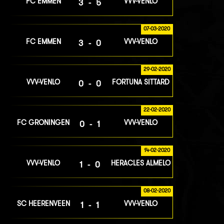
FC EMMEN
VVV-VENLO
3-5
07-03-2020
FC EMMEN
VVV-VENLO
3-0
29-02-2020
VVV-VENLO
FORTUNA SITTARD
0-0
22-02-2020
FC GRONINGEN
VVV-VENLO
0-1
14-02-2020
VVV-VENLO
HERACLES ALMELO
1-0
08-02-2020
SC HEERENVEEN
VVV-VENLO
1-1