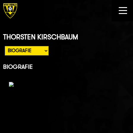
THORSTEN KIRSCHBAUM
BIOGRAFIE