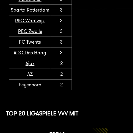
Sparta Rotterdam
3
RKC Waalwijk
3
PEC Zwolle
3
FC Twente
3
ADO Den Haag
3
Ajax
2
AZ
2
Feyenoord
2
TOP 20 LIGASPIELE VVV MIT