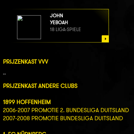
JOHN
YEBOAH
18 LIGA-SPIELE
PRIJZENKAST VVV
--
PRIJZENKAST ANDERE CLUBS
1899 HOFFENHEIM
2006-2007 PROMOTIE 2. BUNDESLIGA DUITSLAND
2007-2008 PROMOTIE BUNDESLIGA DUITSLAND