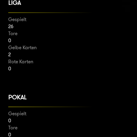
LIGA
Gespielt
26
Tore
0
Gelbe Karten
2
Rote Karten
0
POKAL
Gespielt
0
Tore
0