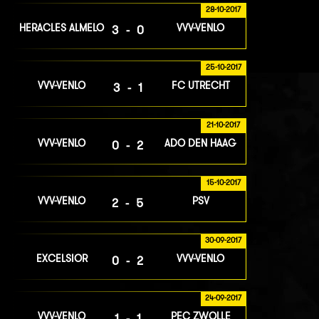
28-10-2017
HERACLES ALMELO
VVV-VENLO
3-0
25-10-2017
VVV-VENLO
FC UTRECHT
3-1
21-10-2017
VVV-VENLO
ADO DEN HAAG
0-2
15-10-2017
VVV-VENLO
PSV
2-5
30-09-2017
EXCELSIOR
VVV-VENLO
0-2
24-09-2017
VVV-VENLO
PEC ZWOLLE
1-1