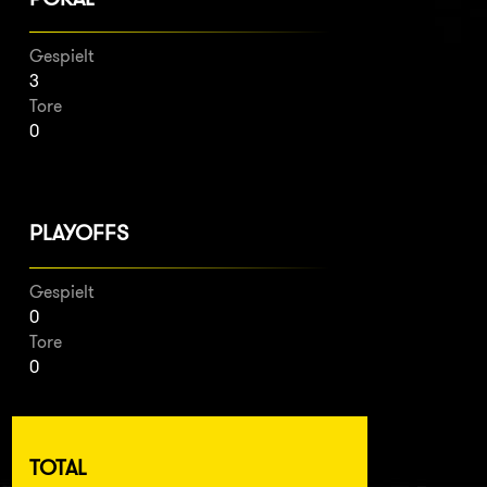
Gespielt
3
Tore
0
PLAYOFFS
Gespielt
0
Tore
0
TOTAL