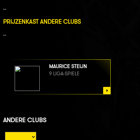
--
PRIJZENKAST ANDERE CLUBS
--
MAURICE STEIJN
9 LIGA-SPIELE
ANDERE CLUBS