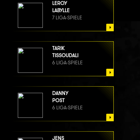
LEROY
LABYLLE
7 LIGA-SPIELE
TARIK
TISSOUDALI
6 LIGA-SPIELE
DANNY
POST
6 LIGA-SPIELE
JENS