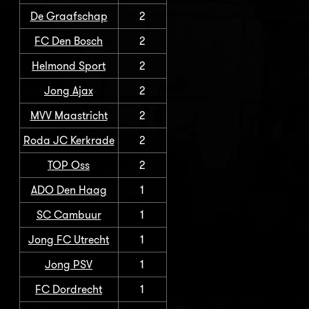
De Graafschap
2
FC Den Bosch
2
Helmond Sport
2
Jong Ajax
2
MVV Maastricht
2
Roda JC Kerkrade
2
TOP Oss
2
ADO Den Haag
1
SC Cambuur
1
Jong FC Utrecht
1
Jong PSV
1
FC Dordrecht
1