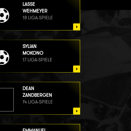
LASSE
WEHMEYER
18 LIGA-SPIELE
SYLIAN
MOKONO
17 LIGA-SPIELE
DEAN
ZANDBERGEN
14 LIGA-SPIELE
EMMANUEL