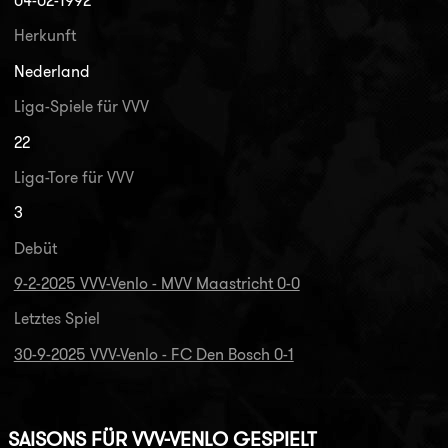
04-02-1992
Herkunft
Nederland
Liga-Spiele für VVV
22
Liga-Tore für VVV
3
Debüt
9-2-2025 VVV-Venlo - MVV Maastricht 0-0
Letztes Spiel
30-9-2025 VVV-Venlo - FC Den Bosch 0-1
SAISONS FÜR VVV-VENLO GESPIELT