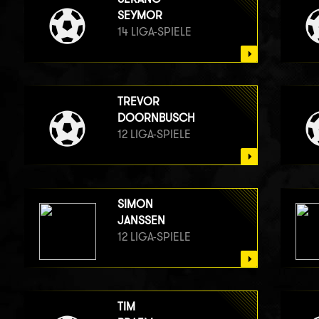
SEYMOR
14 LIGA-SPIELE
TREVOR
DOORNBUSCH
12 LIGA-SPIELE
SIMON
JANSSEN
12 LIGA-SPIELE
TIM