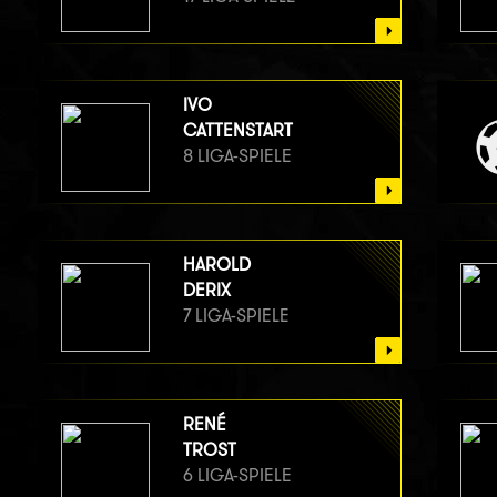
IVO
CATTENSTART
8 LIGA-SPIELE
HAROLD
DERIX
7 LIGA-SPIELE
RENÉ
TROST
6 LIGA-SPIELE