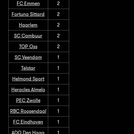
FC Emmen
2
Fortuna Sittard
2
Haarlem
2
SC Cambuur
2
TOP Oss
2
SC Veendam
1
Telstar
1
Helmond Sport
1
Heracles Almelo
1
PEC Zwolle
1
RBC Roosendaal
1
FC Eindhoven
1
ADO Den Haag
1