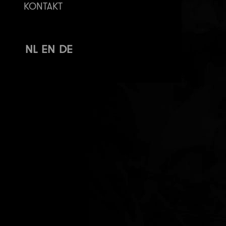
KONTAKT
NL
EN
DE