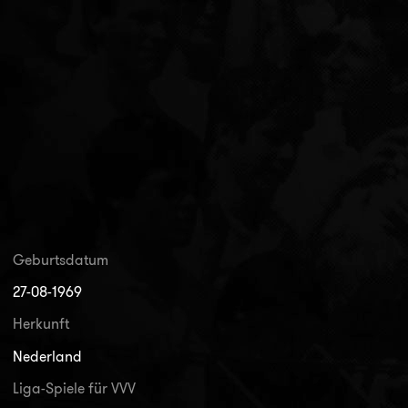
Geburtsdatum
27-08-1969
Herkunft
Nederland
Liga-Spiele für VVV