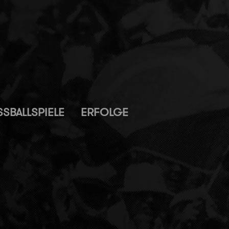
SBALLSPIELE
ERFOLGE