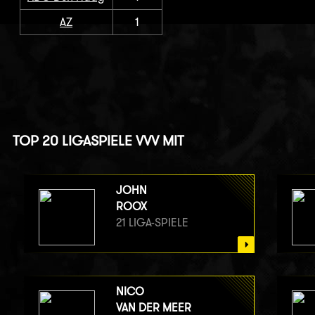
AZ
1
TOP 20 LIGASPIELE VVV MIT
JOHN
ROOX
21 LIGA-SPIELE
NICO
VAN DER MEER