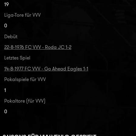
19
Liga-Tore für VVV
0
Debüt
22-8-1976 FC VVV - Roda JC 1-2
Letztes Spiel
14-8-1977 FC VVV - Go Ahead Eagles 1-1
Pokalspiele für VVV
1
Pokaltore (für VVV)
0