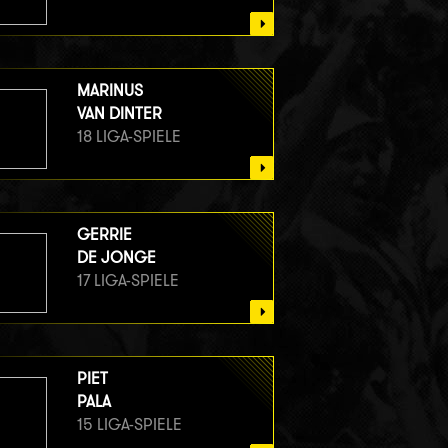
MARINUS
VAN DINTER
18 LIGA-SPIELE
GERRIE
DE JONGE
17 LIGA-SPIELE
PIET
PALA
15 LIGA-SPIELE