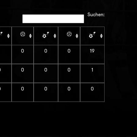
Suchen:
1
0
0
0
19
0
0
0
0
1
0
0
0
0
0