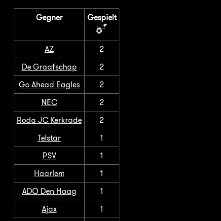
Gegner
Gespielt
AZ
2
De Graafschap
2
Go Ahead Eagles
2
NEC
2
Roda JC Kerkrade
2
Telstar
1
PSV
1
Haarlem
1
ADO Den Haag
1
Ajax
1