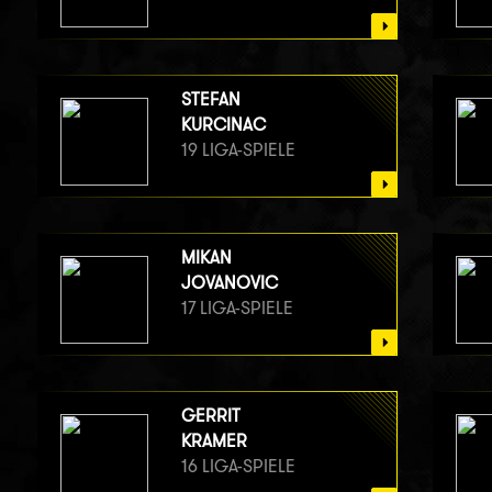
STEFAN
KURCINAC
19 LIGA-SPIELE
MIKAN
JOVANOVIC
17 LIGA-SPIELE
GERRIT
KRAMER
16 LIGA-SPIELE