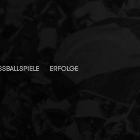
SBALLSPIELE
ERFOLGE