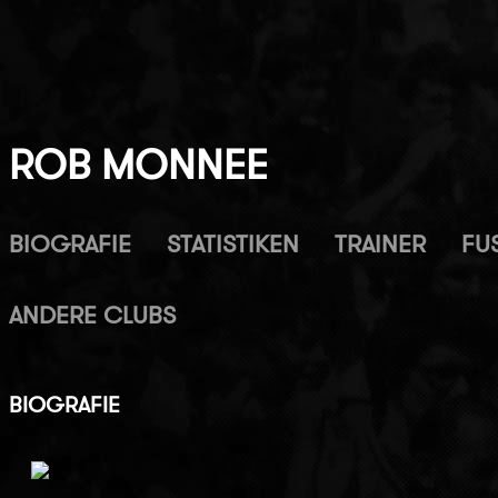
ROB MONNEE
BIOGRAFIE
STATISTIKEN
TRAINER
FUS
ANDERE CLUBS
BIOGRAFIE