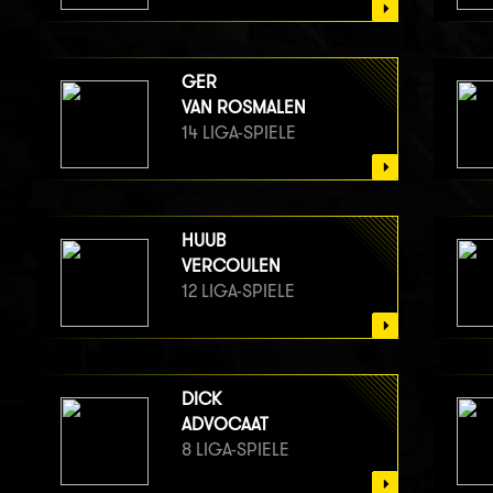
GER
VAN ROSMALEN
14 LIGA-SPIELE
HUUB
VERCOULEN
12 LIGA-SPIELE
DICK
ADVOCAAT
8 LIGA-SPIELE