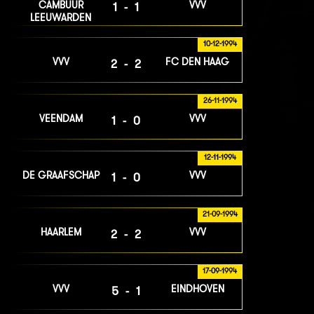
CAMBUUR
VVV
1-1
LEEUWARDEN
10-12-1994
VVV
FC DEN HAAG
2-2
26-11-1994
VEENDAM
VVV
1-0
12-11-1994
DE GRAAFSCHAP
VVV
1-0
21-09-1994
HAARLEM
VVV
2-2
17-09-1994
VVV
EINDHOVEN
5-1