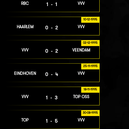
RBC
VVV
1-1
10-12-1995
HAARLEM
VVV
0-2
02-12-1995
VVV
VEENDAM
0-2
25-11-1995
EINDHOVEN
VVV
0-4
18-11-1995
VVV
TOP OSS
1-3
30-08-1995
TOP
VVV
1-5