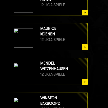
12 LIGA-SPIELE
MAURICE
KOENEN
12 LIGA-SPIELE
MENDEL
WITZENHAUSEN
12 LIGA-SPIELE
WINSTON
BAKBOORD