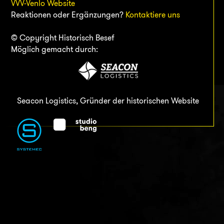
VVV-Venlo Website
Reaktionen oder Ergänzungen?
Kontaktiere uns
© Copyright Historisch Besef
Möglich gemacht durch:
Seacon Logistics, Gründer der historischen Website