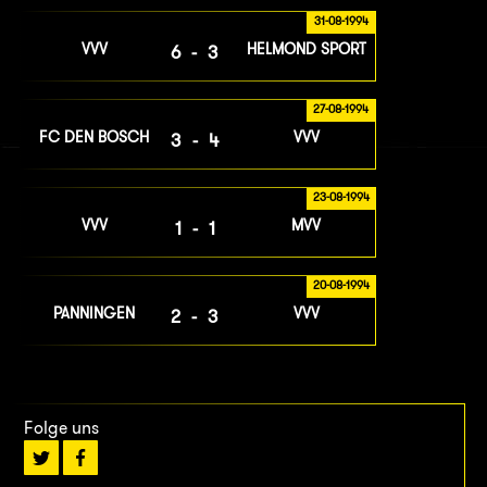
31-08-1994
VVV
HELMOND SPORT
6-3
27-08-1994
FC DEN BOSCH
VVV
3-4
23-08-1994
VVV
MVV
1-1
20-08-1994
PANNINGEN
VVV
2-3
Folge uns