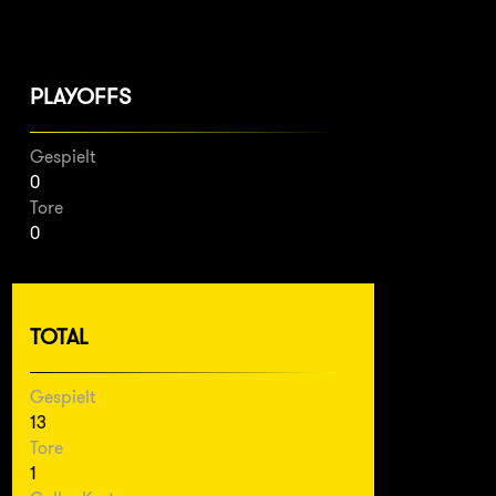
PLAYOFFS
Gespielt
0
Tore
0
TOTAL
Gespielt
13
Tore
1