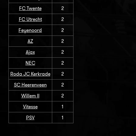
FC Twente
2
FC Utrecht
2
Feyenoord
2
AZ
2
Ajax
2
NEC
2
Roda JC Kerkrade
2
SC Heerenveen
2
Willem II
2
Vitesse
1
PSV
1