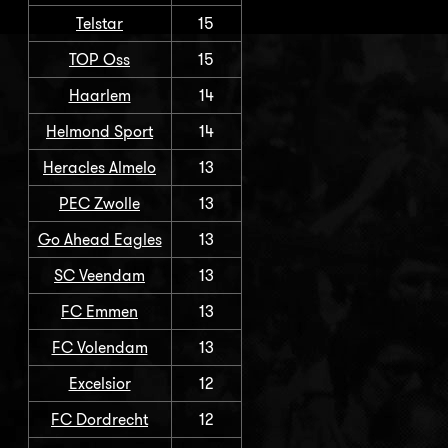
Telstar
15
TOP Oss
15
Haarlem
14
Helmond Sport
14
Heracles Almelo
13
PEC Zwolle
13
Go Ahead Eagles
13
SC Veendam
13
FC Emmen
13
FC Volendam
13
Excelsior
12
FC Dordrecht
12