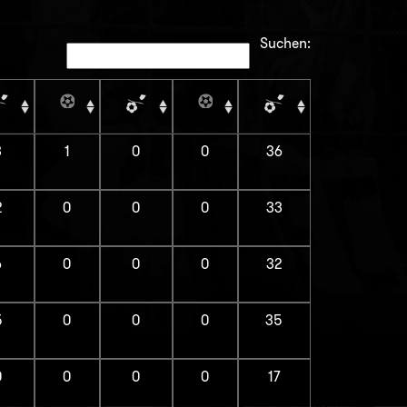
Suchen:
3
1
0
0
36
2
0
0
0
33
6
0
0
0
32
5
0
0
0
35
0
0
0
0
17