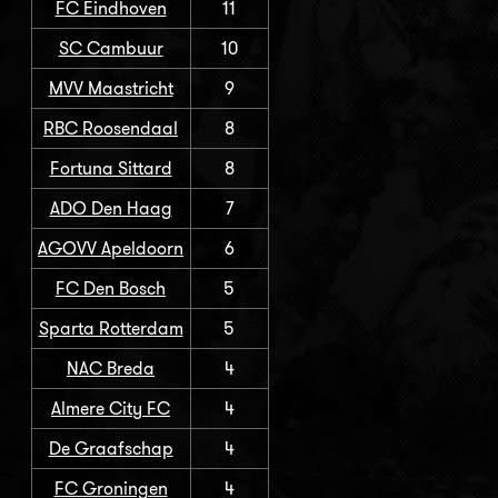
FC Eindhoven
11
SC Cambuur
10
MVV Maastricht
9
RBC Roosendaal
8
Fortuna Sittard
8
ADO Den Haag
7
AGOVV Apeldoorn
6
FC Den Bosch
5
Sparta Rotterdam
5
NAC Breda
4
Almere City FC
4
De Graafschap
4
FC Groningen
4