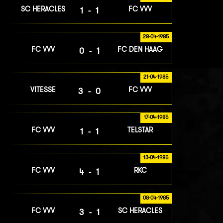
SC HERACLES
FC VVV
1-1
28-04-1985
FC VVV
FC DEN HAAG
0-1
21-04-1985
VITESSE
FC VVV
3-0
17-04-1985
FC VVV
TELSTAR
1-1
13-04-1985
FC VVV
RKC
4-1
08-04-1985
FC VVV
SC HERACLES
3-1