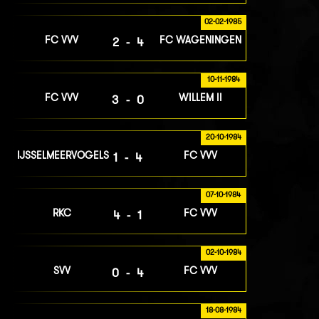
02-02-1985
FC VVV
FC WAGENINGEN
2-4
10-11-1984
FC VVV
WILLEM II
3-0
20-10-1984
IJSSELMEERVOGELS
FC VVV
1-4
07-10-1984
RKC
FC VVV
4-1
02-10-1984
SVV
FC VVV
0-4
18-08-1984