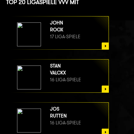
TOP 20 LIGASPIELE VVV MIT
JOHN
ROOX
17 LIGA-SPIELE
STAN
VALCKX
16 LIGA-SPIELE
JOS
RUTTEN
16 LIGA-SPIELE