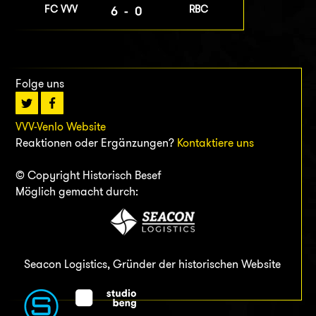
FC VVV
RBC
6-0
Folge uns
VVV-Venlo Website
Reaktionen oder Ergänzungen?
Kontaktiere uns
© Copyright Historisch Besef
Möglich gemacht durch:
Seacon Logistics, Gründer der historischen Website