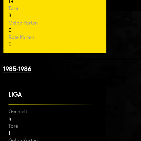
14
Tore
3
Gelbe Karten
0
Rote Karten
0
1985-1986
LIGA
Gespielt
4
Tore
1
Gelbe Karten