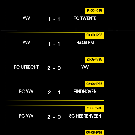
14-09-1985
VVV
FC TWENTE
1-1
24-08-1985
VVV
HAARLEM
1-1
21-08-1985
FC UTRECHT
VVV
2-0
02-06-1985
FC VVV
EINDHOVEN
2-1
11-05-1985
FC VVV
SC HEERENVEEN
2-0
05-05-1985