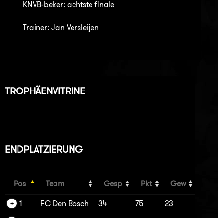
KNVB-beker: achtste finale
Trainer:
Jan Versleijen
TROPHÄENVITRINE
ENDPLATZIERUNG
Pos
Team
Gesp
Pkt
Gew
1
FC Den Bosch
34
75
23