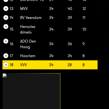
13
MVV
34
40
12
14
BV Veendam
34
39
11
Heracles
15
34
39
10
Almelo
ADO Den
16
34
36
9
Haag
17
Haarlem
34
34
8
18
VVV
34
28
8