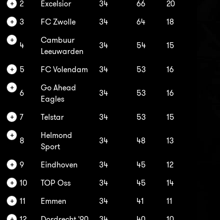
2
Excelsior
34
66
20
3
FC Zwolle
34
64
18
Cambuur
4
34
54
15
Leeuwarden
5
FC Volendam
34
53
16
Go Ahead
6
34
53
16
Eagles
7
Telstar
34
53
15
Helmond
8
34
48
13
Sport
9
Eindhoven
34
45
12
10
TOP Oss
34
45
14
11
Emmen
34
41
11
12
Dordrecht '90
34
40
10