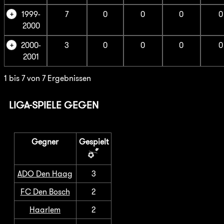
1999-
7
0
0
0
0
2000
2000-
3
0
0
0
0
2001
1 bis 7 von 7 Ergebnissen
LIGA-SPIELE GEGEN
Gegner
Gespielt
ADO Den Haag
3
FC Den Bosch
2
Haarlem
2