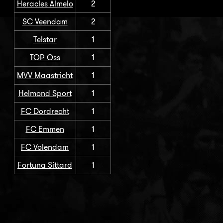
Heracles Almelo
2
SC Veendam
2
Telstar
1
TOP Oss
1
MVV Maastricht
1
Helmond Sport
1
FC Dordrecht
1
FC Emmen
1
FC Volendam
1
Fortuna Sittard
1