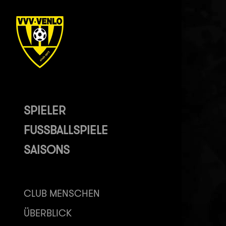
SPIELER
FUSSBALLSPIELE
SAISONS
CLUB MENSCHEN
ÜBERBLICK