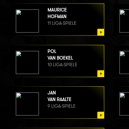
MAURICE
HOFMAN
11 LIGA-SPIELE
POL
VAN BOEKEL
10 LIGA-SPIELE
JAN
VAN RAALTE
9 LIGA-SPIELE