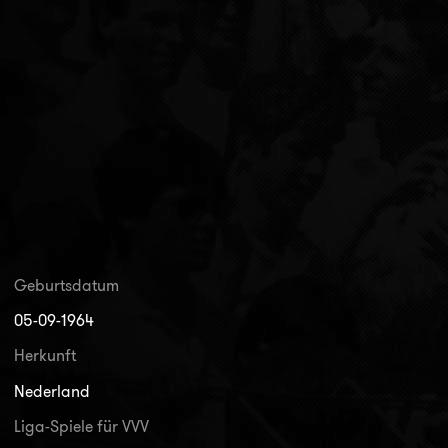
Geburtsdatum
05-09-1964
Herkunft
Nederland
Liga-Spiele für VVV