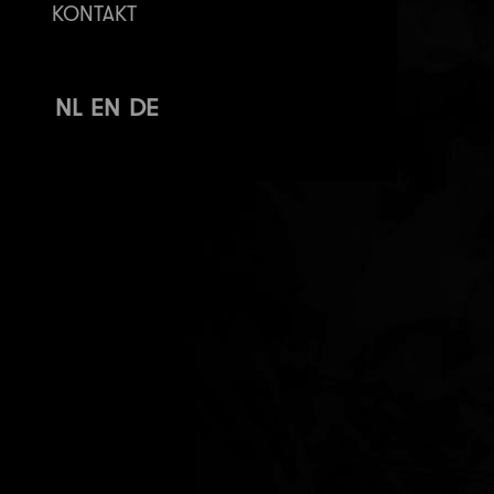
KONTAKT
NL
EN
DE