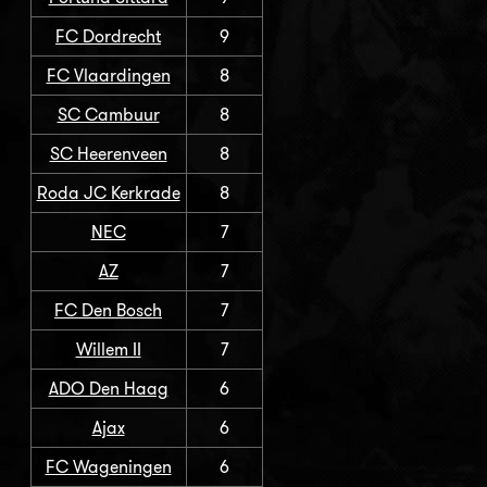
FC Dordrecht
9
FC Vlaardingen
8
SC Cambuur
8
SC Heerenveen
8
Roda JC Kerkrade
8
NEC
7
AZ
7
FC Den Bosch
7
Willem II
7
ADO Den Haag
6
Ajax
6
FC Wageningen
6