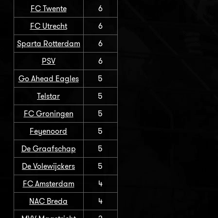
FC Twente
6
FC Utrecht
6
Sparta Rotterdam
6
PSV
6
Go Ahead Eagles
5
Telstar
5
FC Groningen
5
Feyenoord
5
De Graafschap
5
De Volewijckers
5
FC Amsterdam
4
NAC Breda
4