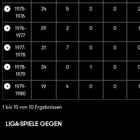
1975-
34
5
0
0
1976
1976-
29
2
0
0
1977
1977-
31
7
0
0
1978
1978-
34
0
1
0
1979
1979-
19
4
0
0
1980
1 bis 10 von 10 Ergebnissen
LIGA-SPIELE GEGEN