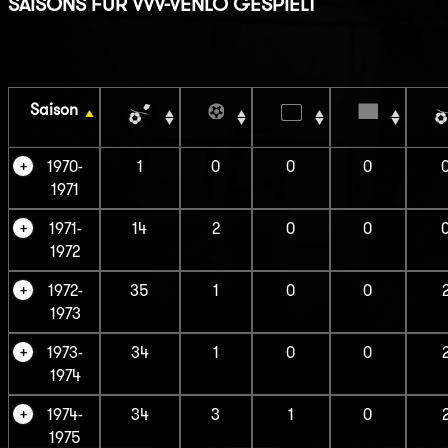
SAISONS FÜR VVV-VENLO GESPIELT
Saison
1970-
1
0
0
0
1971
1971-
14
2
0
0
1972
1972-
35
1
0
0
1973
1973-
34
1
0
0
1974
1974-
34
3
1
0
1975