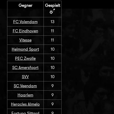
Gegner
Gespielt
FC Volendam
13
FC Eindhoven
11
Vitesse
11
Helmond Sport
10
PEC Zwolle
10
SC Amersfoort
10
SVV
10
SC Veendam
9
Haarlem
9
Heracles Almelo
9
Fortuna Sittard
9