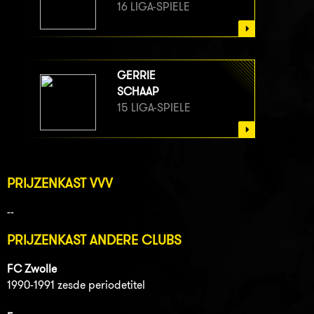
16 LIGA-SPIELE
GERRIE
SCHAAP
15 LIGA-SPIELE
PRIJZENKAST VVV
--
PRIJZENKAST ANDERE CLUBS
FC Zwolle
1990-1991 zesde periodetitel