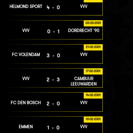
HELMOND SPORT
VVV
4-0
03-03-2001
VVV
DORDRECHT '90
0-1
21-02-2001
FC VOLENDAM
VVV
3-0
17-02-2001
VVV
CAMBUUR
2-3
LEEUWARDEN
14-02-2001
FC DEN BOSCH
VVV
2-0
10-02-2001
EMMEN
VVV
1-0