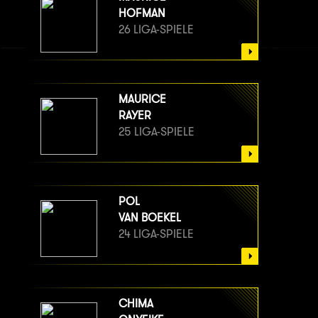
HOFMAN
26 LIGA-SPIELE
MAURICE
RAYER
25 LIGA-SPIELE
POL
VAN BOEKEL
24 LIGA-SPIELE
CHIMA