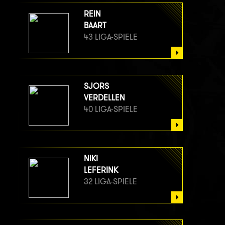
REIN
BAART
43 LIGA-SPIELE
SJORS
VERDELLEN
40 LIGA-SPIELE
NIKI
LEFERINK
32 LIGA-SPIELE