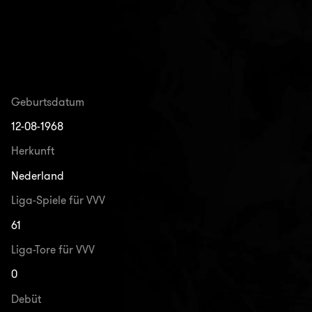
Geburtsdatum
12-08-1968
Herkunft
Nederland
Liga-Spiele für VVV
61
Liga-Tore für VVV
0
Debüt