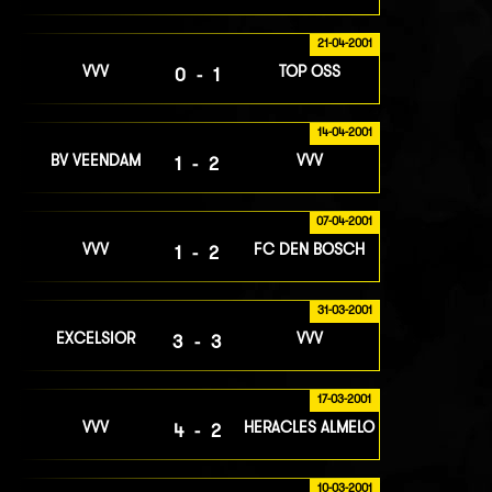
21-04-2001
VVV
TOP OSS
0-1
14-04-2001
BV VEENDAM
VVV
1-2
07-04-2001
VVV
FC DEN BOSCH
1-2
31-03-2001
EXCELSIOR
VVV
3-3
17-03-2001
VVV
HERACLES ALMELO
4-2
10-03-2001