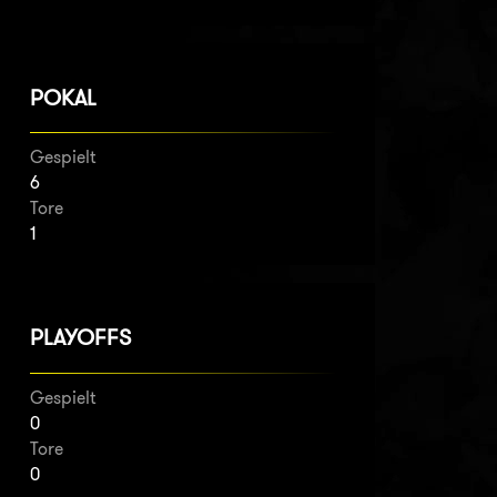
POKAL
Gespielt
6
Tore
1
PLAYOFFS
Gespielt
0
Tore
0