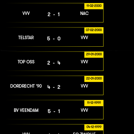
11-02-2000
VVV
NAC
2-1
07-02-2000
TELSTAR
VVV
5-0
29-01-2000
TOP OSS
VVV
2-4
22-01-2000
DORDRECHT '90
VVV
4-2
11-12-1999
BV VEENDAM
VVV
5-1
04-12-1999