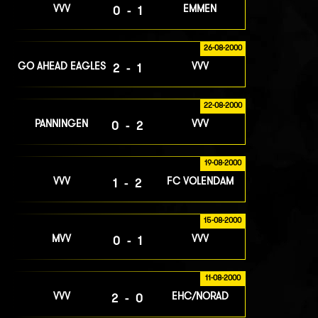
VVV
EMMEN
0-1
26-08-2000
GO AHEAD EAGLES
VVV
2-1
22-08-2000
PANNINGEN
VVV
0-2
19-08-2000
VVV
FC VOLENDAM
1-2
15-08-2000
MVV
VVV
0-1
11-08-2000
VVV
EHC/NORAD
2-0