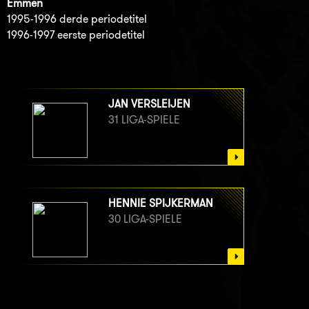
Emmen
1995-1996 derde periodetitel
1996-1997 eerste periodetitel
JAN VERSLEIJEN
31 LIGA-SPIELE
HENNIE SPIJKERMAN
30 LIGA-SPIELE