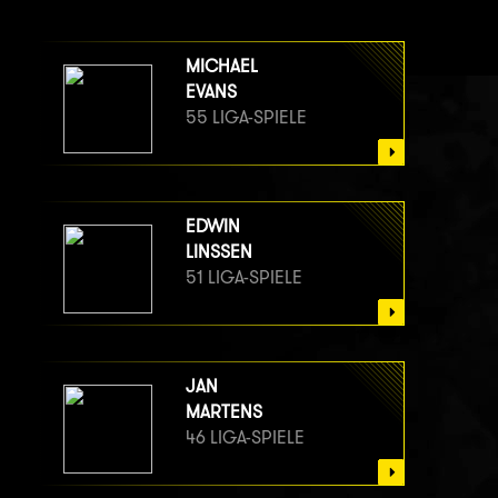
MICHAEL
EVANS
55 LIGA-SPIELE
EDWIN
LINSSEN
51 LIGA-SPIELE
JAN
MARTENS
46 LIGA-SPIELE