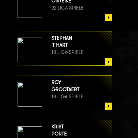
ONYEIKE
22 LIGA-SPIELE
STEPHAN
'T HART
18 LIGA-SPIELE
ROY
GROOTAERT
18 LIGA-SPIELE
KRIST
PORTE