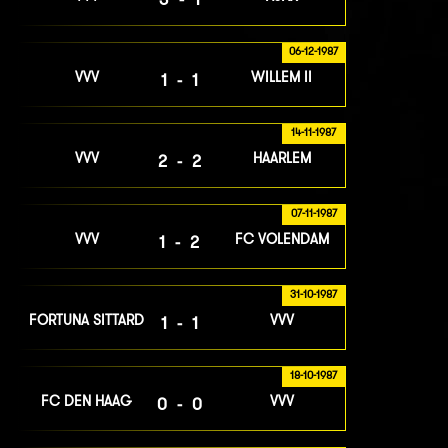
06-12-1987
VVV
WILLEM II
1-1
14-11-1987
VVV
HAARLEM
2-2
07-11-1987
VVV
FC VOLENDAM
1-2
31-10-1987
FORTUNA SITTARD
VVV
1-1
18-10-1987
FC DEN HAAG
VVV
0-0