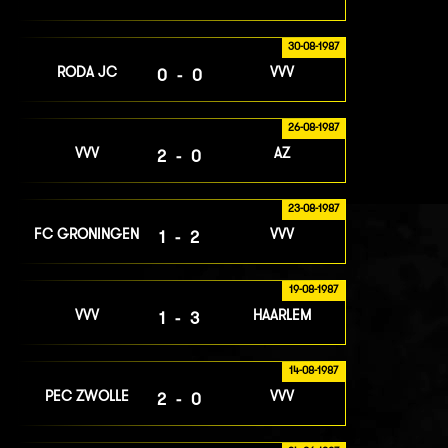
30-08-1987
RODA JC
VVV
0-0
26-08-1987
VVV
AZ
2-0
23-08-1987
FC GRONINGEN
VVV
1-2
19-08-1987
VVV
HAARLEM
1-3
14-08-1987
PEC ZWOLLE
VVV
2-0