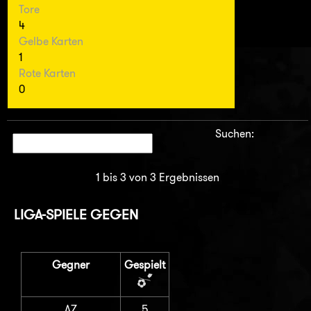
Tore
4
Gelbe Karten
1
Rote Karten
0
Suchen:
1 bis 3 von 3 Ergebnissen
LIGA-SPIELE GEGEN
Gegner
Gespielt
AZ
5