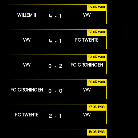
29-05-1988
WILLEM II
VVV
4-1
26-05-1988
VVV
FC TWENTE
4-1
23-05-1988
VVV
FC GRONINGEN
0-2
20-05-1988
FC GRONINGEN
VVV
0-0
17-05-1988
FC TWENTE
VVV
2-1
14-05-1988