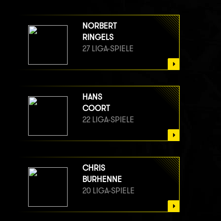
NORBERT
RINGELS
27 LIGA-SPIELE
HANS
COORT
22 LIGA-SPIELE
CHRIS
BURHENNE
20 LIGA-SPIELE