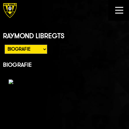
RAYMOND LIBREGTS
BIOGRAFIE