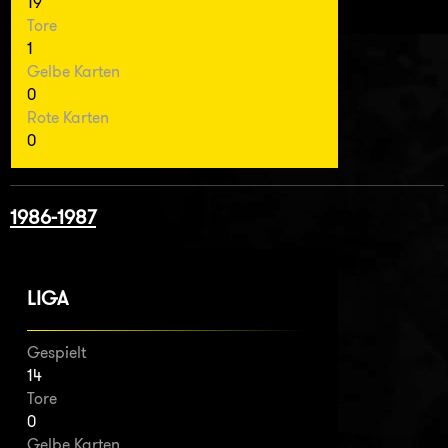
19
Tore
1
Gelbe Karten
0
Rote Karten
0
1986-1987
LIGA
Gespielt
14
Tore
0
Gelbe Karten