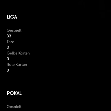
LIGA
Gespielt
33
Tore
3
Gelbe Karten
0
Rote Karten
0
POKAL
Gespielt