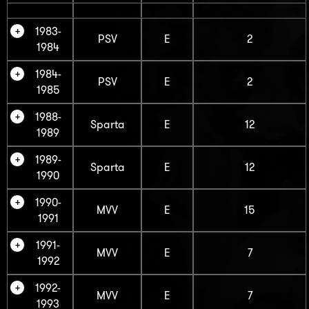
1983-
PSV
E
2
1984
1984-
PSV
E
2
1985
1988-
Sparta
E
12
1989
1989-
Sparta
E
12
1990
1990-
MVV
E
15
1991
1991-
MVV
E
7
1992
1992-
MVV
E
7
1993