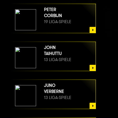
PETER
CORBIJN
19 LIGA-SPIELE
JOHN
TAIHUTTU
13 LIGA-SPIELE
JUNO
VERBERNE
13 LIGA-SPIELE