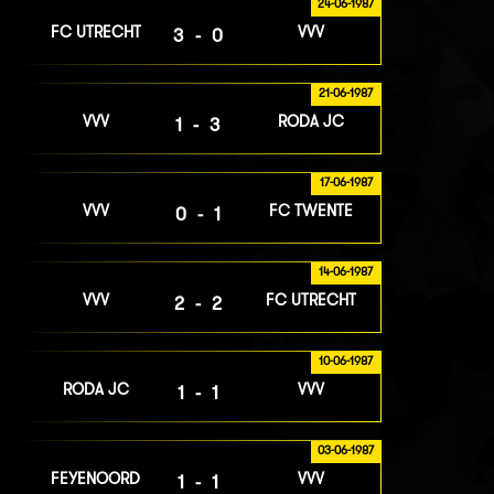
24-06-1987
FC UTRECHT
VVV
3-0
21-06-1987
VVV
RODA JC
1-3
17-06-1987
VVV
FC TWENTE
0-1
14-06-1987
VVV
FC UTRECHT
2-2
10-06-1987
RODA JC
VVV
1-1
03-06-1987
FEYENOORD
VVV
1-1