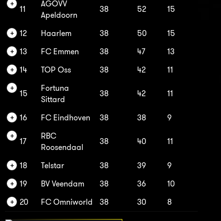
AGOVV
11
38
52
15
Apeldoorn
12
Haarlem
38
50
15
13
FC Emmen
38
47
13
14
TOP Oss
38
42
11
Fortuna
15
38
42
11
Sittard
16
FC Eindhoven
38
38
9
RBC
17
38
40
11
Roosendaal
18
Telstar
38
39
9
19
BV Veendam
38
36
10
20
FC Omniworld
38
30
8