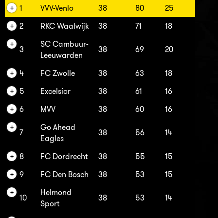
1
VVV-Venlo
38
80
25
2
RKC Waalwijk
38
71
18
SC Cambuur-
3
38
69
20
Leeuwarden
4
FC Zwolle
38
63
18
5
Excelsior
38
61
16
6
MVV
38
60
16
Go Ahead
7
38
56
14
Eagles
8
FC Dordrecht
38
55
15
9
FC Den Bosch
38
53
15
Helmond
10
38
53
14
Sport