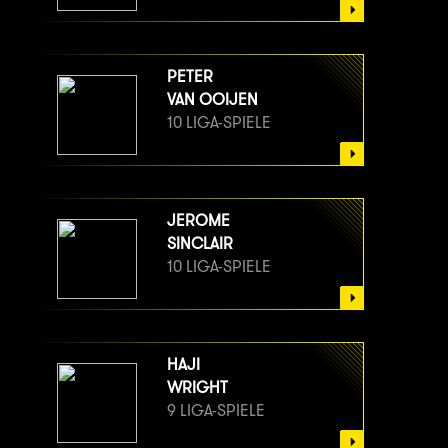
PETER
VAN OOIJEN
10 LIGA-SPIELE
JEROME
SINCLAIR
10 LIGA-SPIELE
HAJI
WRIGHT
9 LIGA-SPIELE