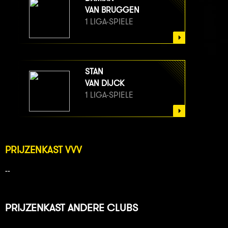
VAN BRUGGEN
1 LIGA-SPIELE
STAN
VAN DIJCK
1 LIGA-SPIELE
PRIJZENKAST VVV
--
PRIJZENKAST ANDERE CLUBS