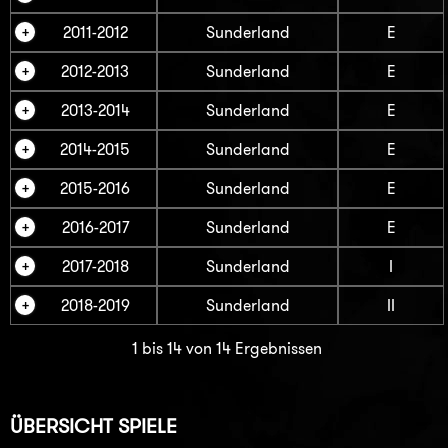
2011-2012
Sunderland
E
2012-2013
Sunderland
E
2013-2014
Sunderland
E
2014-2015
Sunderland
E
2015-2016
Sunderland
E
2016-2017
Sunderland
E
2017-2018
Sunderland
I
2018-2019
Sunderland
II
1 bis 14 von 14 Ergebnissen
ÜBERSICHT SPIELE