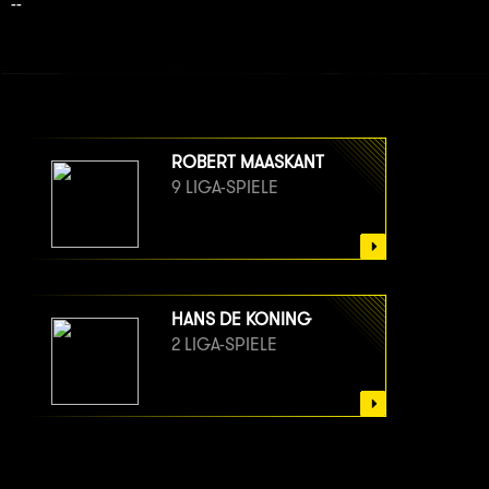
--
ROBERT MAASKANT
9 LIGA-SPIELE
HANS DE KONING
2 LIGA-SPIELE