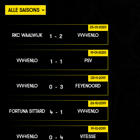
25-01-2020
RKC WAALWIJK
VVV-VENLO
1-2
19-01-2020
VVV-VENLO
PSV
1-1
03-11-2019
VVV-VENLO
FEYENOORD
0-3
26-10-2019
FORTUNA SITTARD
VVV-VENLO
4-1
19-10-2019
VVV-VENLO
VITESSE
0-4