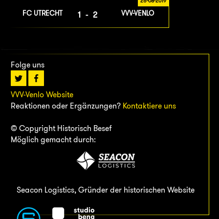
25-08-2019
FC UTRECHT
VVV-VENLO
1-2
Folge uns
VVV-Venlo Website
Reaktionen oder Ergänzungen?
Kontaktiere uns
© Copyright Historisch Besef
Möglich gemacht durch:
Seacon Logistics, Gründer der historischen Website