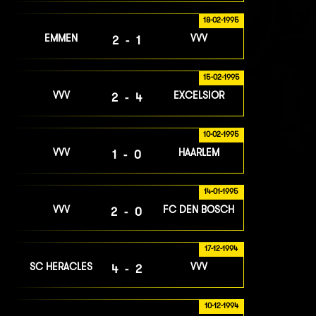
18-02-1995
EMMEN
VVV
2-1
15-02-1995
VVV
EXCELSIOR
2-4
10-02-1995
VVV
HAARLEM
1-0
14-01-1995
VVV
FC DEN BOSCH
2-0
17-12-1994
SC HERACLES
VVV
4-2
10-12-1994