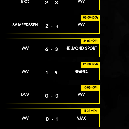
RBC
VVV
2-3
03-09-1994
SV MEERSSEN
VVV
2-4
31-08-1994
VVV
HELMOND SPORT
6-3
26-03-1994
VVV
SPARTA
1-4
19-03-1994
MVV
VVV
0-0
11-03-1994
VVV
AJAX
0-1