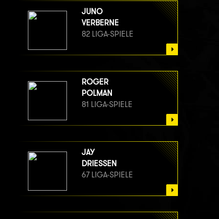
JUNO
VERBERNE
82 LIGA-SPIELE
ROGER
POLMAN
81 LIGA-SPIELE
JAY
DRIESSEN
67 LIGA-SPIELE