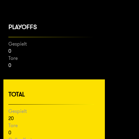
PLAYOFFS
Gespielt
0
Tore
0
TOTAL
Gespielt
20
Tore
0