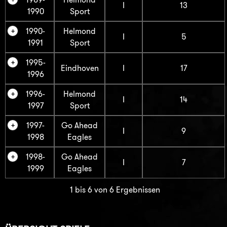
I
13
1990
Sport
1990-
Helmond
I
5
1991
Sport
1995-
Eindhoven
I
17
1996
1996-
Helmond
I
14
1997
Sport
1997-
Go Ahead
I
9
1998
Eagles
1998-
Go Ahead
I
7
1999
Eagles
1 bis 6 von 6 Ergebnissen