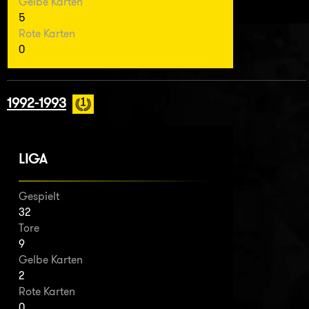
Gelbe Karten
5
Rote Karten
0
1992-1993
LIGA
Gespielt
32
Tore
9
Gelbe Karten
2
Rote Karten
0