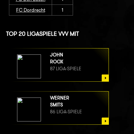
FC Dordrecht
1
TOP 20 LIGASPIELE VVV MIT
JOHN
ROOX
87 LIGA-SPIELE
WERNER
SMITS
86 LIGA-SPIELE