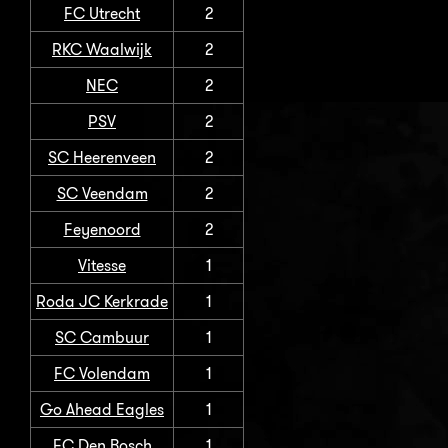
FC Utrecht
2
RKC Waalwijk
2
NEC
2
PSV
2
SC Heerenveen
2
SC Veendam
2
Feyenoord
2
Vitesse
1
Roda JC Kerkrade
1
SC Cambuur
1
FC Volendam
1
Go Ahead Eagles
1
FC Den Bosch
1