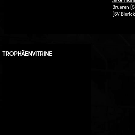
Akkerman
Brueren
(S
(SV Blerick
TROPHÄENVITRINE