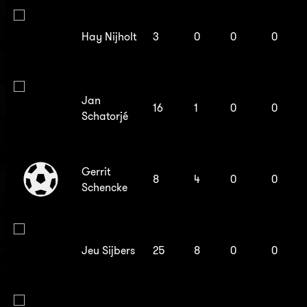
Hay Nijholt
3
0
0
0
Jan
16
1
0
0
Schatorjé
Gerrit
8
4
0
0
Schencke
Jeu Sijbers
25
8
0
0