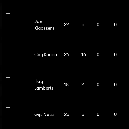
Jan
22
5
0
0
Klaassens
Coy Koopal
26
16
0
0
Hay
18
2
0
0
Lamberts
Gijs Nass
25
5
0
0