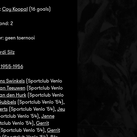
:
Coy Koopal
(16 goals)
and: 2
r: geen toernooi
rdi Silz
 1955-1956
ns Swinkels
(Sportclub Venlo
an Teeuwen
(Sportclub Venlo
an den Hurk
(Sportclub Venlo
Gubbels
(Sportclub Venlo '54),
rts
(Sportclub Venlo '54),
Jeu
ortclub Venlo '54),
Jenne
club Venlo '54),
Gerrit
Sportclub Venlo '54),
Gerrit