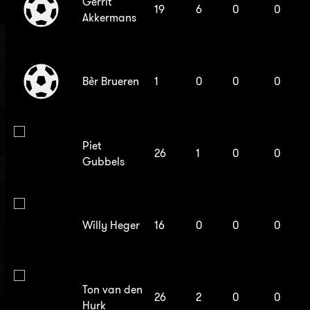
Gerrit
19
6
0
0
Akkermans
Bèr Brueren
1
0
0
0
Piet
26
1
0
0
Gubbels
Willy Heger
16
0
0
0
Ton van den
26
2
0
0
Hurk