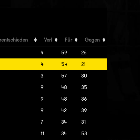
nentschieden
Verl
Für
Gegen
4
59
26
4
54
21
3
57
30
9
48
35
9
48
36
9
42
39
7
34
31
11
34
53