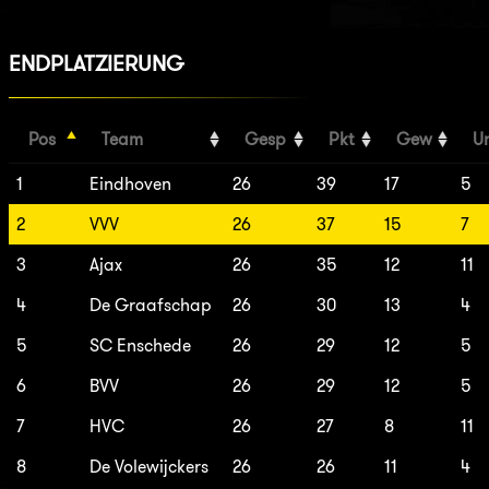
ENDPLATZIERUNG
Pos
Team
Gesp
Pkt
Gew
U
1
Eindhoven
26
39
17
5
2
VVV
26
37
15
7
3
Ajax
26
35
12
11
4
De Graafschap
26
30
13
4
5
SC Enschede
26
29
12
5
6
BVV
26
29
12
5
7
HVC
26
27
8
11
8
De Volewijckers
26
26
11
4