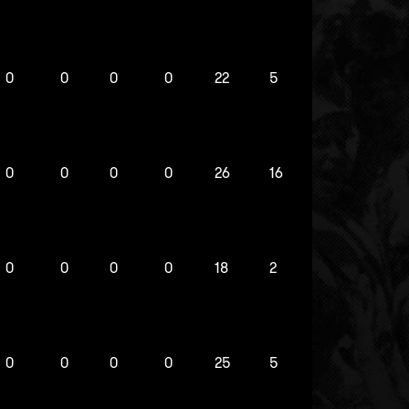
0
0
0
0
22
5
0
0
0
0
26
16
0
0
0
0
18
2
0
0
0
0
25
5