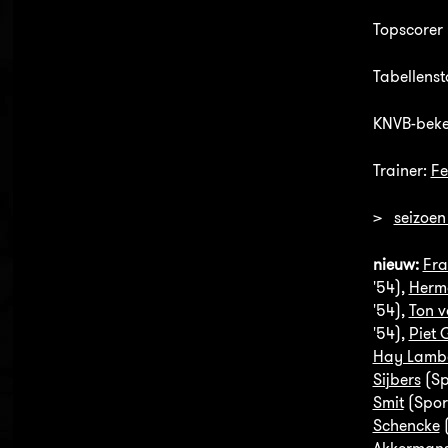
Topscorer 
Tabellenst
KNVB-beke
Trainer:
Fe
>
seizoen
nieuw:
Fra
'54),
Herm
'54),
Ton v
'54),
Piet 
Hay Lambe
Sijbers
(Sp
Smit
(Sport
Schencke
(