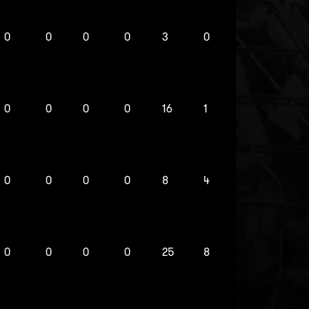
0
0
0
0
3
0
0
0
0
0
16
1
0
0
0
0
8
4
0
0
0
0
25
8