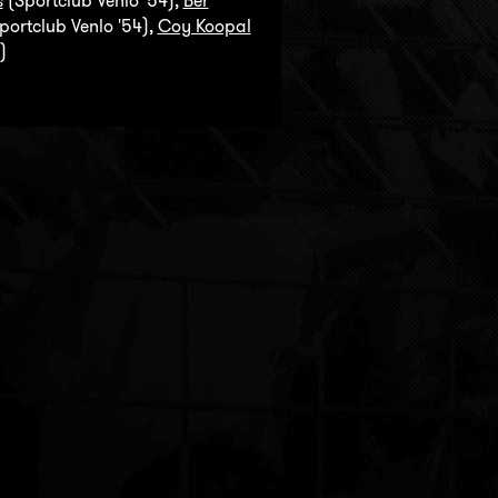
s
(Sportclub Venlo '54),
Bèr
portclub Venlo '54),
Coy Koopal
)