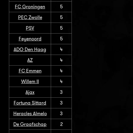
FC Groningen
5
PEC Zwolle
5
PSV
5
Feyenoord
5
ADO Den Haag
4
AZ
4
FC Emmen
4
Willem II
4
Ajax
3
Fortuna Sittard
3
Heracles Almelo
3
De Graafschap
2