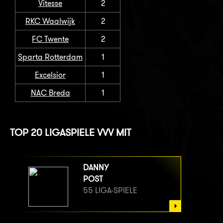
Vitesse
2
RKC Waalwijk
2
FC Twente
2
Sparta Rotterdam
1
Excelsior
1
NAC Breda
1
TOP 20 LIGASPIELE VVV MIT
DANNY
POST
55 LIGA-SPIELE