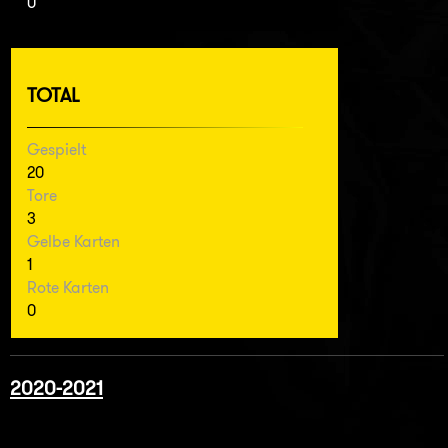
0
TOTAL
Gespielt
20
Tore
3
Gelbe Karten
1
Rote Karten
0
2020-2021