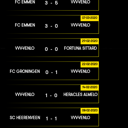
FC EMMEN
VVV-VENLO
3-5
07-03-2020
FC EMMEN
VVV-VENLO
3-0
29-02-2020
VVV-VENLO
FORTUNA SITTARD
0-0
22-02-2020
FC GRONINGEN
VVV-VENLO
0-1
14-02-2020
VVV-VENLO
HERACLES ALMELO
1-0
08-02-2020
SC HEERENVEEN
VVV-VENLO
1-1