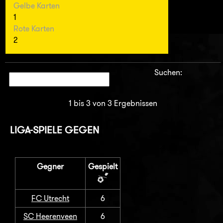
Gelbe Karten
1
Rote Karten
2
Suchen:
1 bis 3 von 3 Ergebnissen
LIGA-SPIELE GEGEN
Gegner
Gespielt
FC Utrecht
6
SC Heerenveen
6