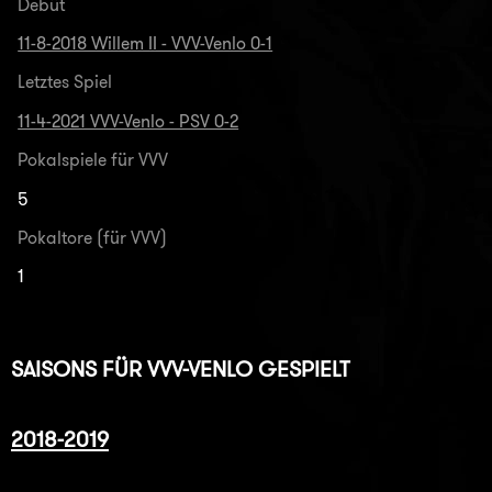
Debüt
11-8-2018 Willem II - VVV-Venlo 0-1
Letztes Spiel
11-4-2021 VVV-Venlo - PSV 0-2
Pokalspiele für VVV
5
Pokaltore (für VVV)
1
SAISONS FÜR VVV-VENLO GESPIELT
2018-2019