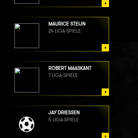
MAURICE STEIJN
24 LIGA-SPIELE
ROBERT MAASKANT
7 LIGA-SPIELE
JAY DRIESSEN
5 LIGA-SPIELE