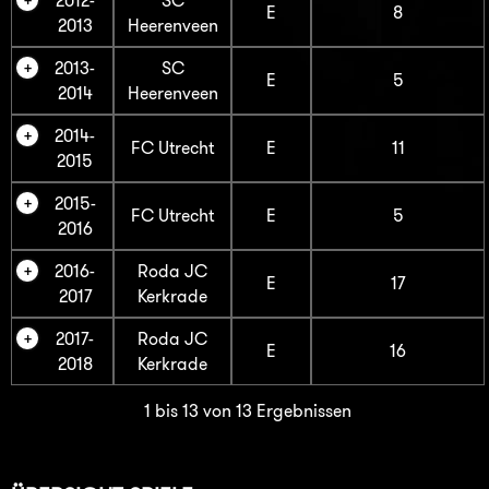
2012-
SC
E
8
2013
Heerenveen
2013-
SC
E
5
2014
Heerenveen
2014-
FC Utrecht
E
11
2015
2015-
FC Utrecht
E
5
2016
2016-
Roda JC
E
17
2017
Kerkrade
2017-
Roda JC
E
16
2018
Kerkrade
1 bis 13 von 13 Ergebnissen