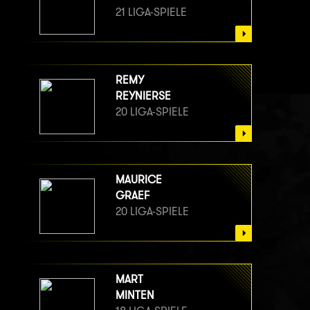
21 LIGA-SPIELE
REMY
REYNIERSE
20 LIGA-SPIELE
MAURICE
GRAEF
20 LIGA-SPIELE
MART
MINTEN