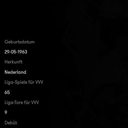
Geburtsdatum
29-05-1963
Herkunft
Nederland
Liga-Spiele für VVV
65
Liga-Tore für VVV
9
Debüt