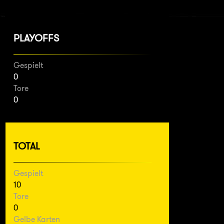
PLAYOFFS
Gespielt
0
Tore
0
TOTAL
Gespielt
10
Tore
0
Gelbe Karten