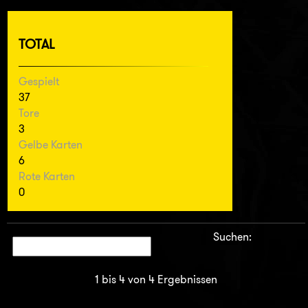
TOTAL
Gespielt
37
Tore
3
Gelbe Karten
6
Rote Karten
0
Suchen:
1 bis 4 von 4 Ergebnissen