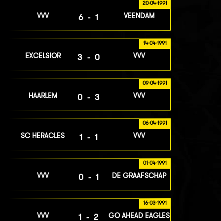
20-04-1991
VVV
VEENDAM
6-1
14-04-1991
EXCELSIOR
VVV
3-0
09-04-1991
HAARLEM
VVV
0-3
06-04-1991
SC HERACLES
VVV
1-1
01-04-1991
VVV
DE GRAAFSCHAP
0-1
16-03-1991
VVV
GO AHEAD EAGLES
1-2