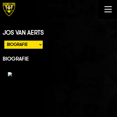
JOS VAN AERTS
BIOGRAFIE