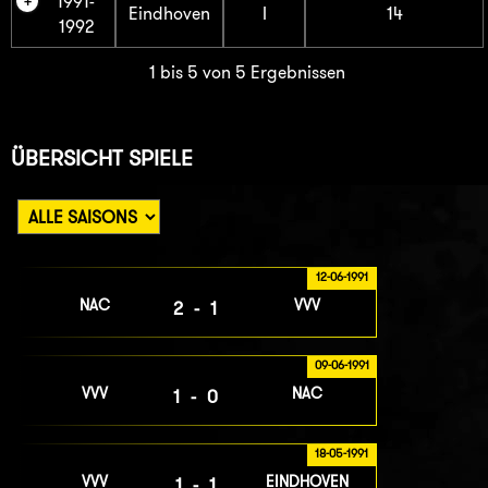
1991-
Eindhoven
I
14
1992
1 bis 5 von 5 Ergebnissen
ÜBERSICHT SPIELE
12-06-1991
NAC
VVV
2-1
09-06-1991
VVV
NAC
1-0
18-05-1991
VVV
EINDHOVEN
1-1