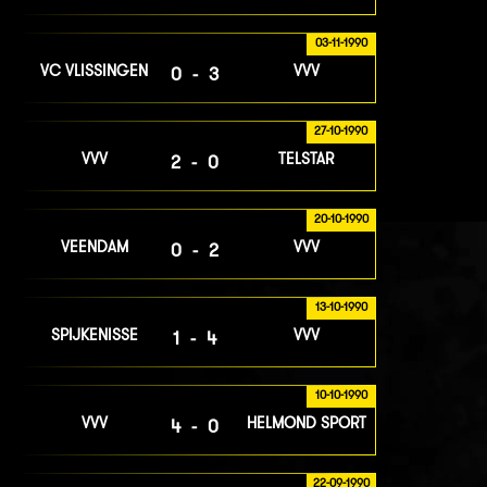
03-11-1990
VC VLISSINGEN
VVV
0-3
27-10-1990
VVV
TELSTAR
2-0
20-10-1990
VEENDAM
VVV
0-2
13-10-1990
SPIJKENISSE
VVV
1-4
10-10-1990
VVV
HELMOND SPORT
4-0
22-09-1990