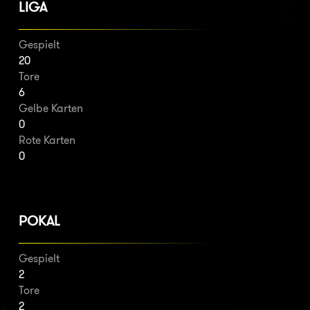
LIGA
Gespielt
20
Tore
6
Gelbe Karten
0
Rote Karten
0
POKAL
Gespielt
2
Tore
2