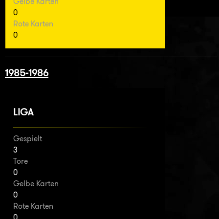
Gelbe Karten
0
Rote Karten
0
1985-1986
LIGA
Gespielt
3
Tore
0
Gelbe Karten
0
Rote Karten
0