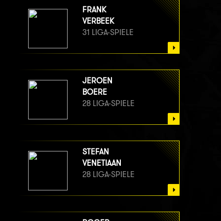
FRANK
VERBEEK
31 LIGA-SPIELE
JEROEN
BOERE
28 LIGA-SPIELE
STEFAN
VENETIAAN
28 LIGA-SPIELE