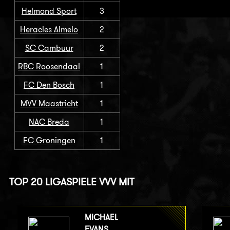
Helmond Sport
3
Heracles Almelo
2
SC Cambuur
2
RBC Roosendaal
1
FC Den Bosch
1
MVV Maastricht
1
NAC Breda
1
FC Groningen
1
TOP 20 LIGASPIELE VVV MIT
MICHAEL
EVANS