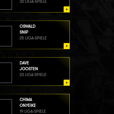
30 LIGA-SPIELE
OSWALD
SNIP
25 LIGA-SPIELE
DAVE
JOOSTEN
23 LIGA-SPIELE
CHIMA
ONYEIKE
19 LIGA-SPIELE