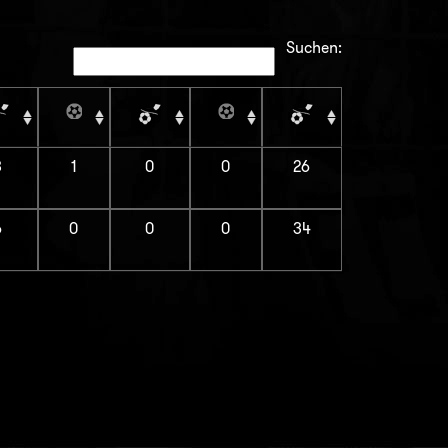
Suchen:
3
1
0
0
26
6
0
0
0
34