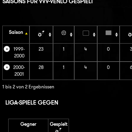
SAISONS FÜR VVV-VENLO GESPIELT
Saison
1999-
23
1
4
0
2000
2000-
28
1
4
0
2001
1 bis 2 von 2 Ergebnissen
LIGA-SPIELE GEGEN
Gegner
Gespielt