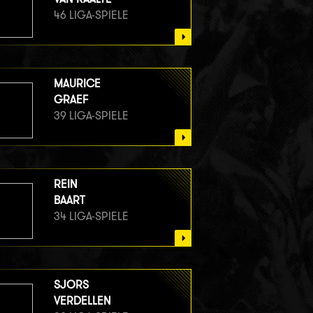
46 LIGA-SPIELE
MAURICE
GRAEF
39 LIGA-SPIELE
REIN
BAART
34 LIGA-SPIELE
SJORS
VERDELLEN