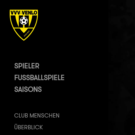
SPIELER
FUSSBALLSPIELE
SAISONS
CLUB MENSCHEN
ÜBERBLICK