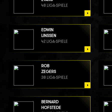
48 LIGA-SPIELE
EDWIN
LINSSEN
42 LIGA-SPIELE
ROB
ZEGERS
38 LIGA-SPIELE
BERNARD
HOFSTEDE