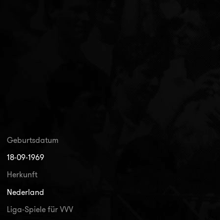
Geburtsdatum
18-09-1969
Herkunft
Nederland
Liga-Spiele für VVV