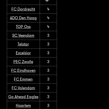
FC Dordrecht
4
ADO Den Haag
4
TOP Oss
4
SC Veendam
3
Telstar
3
Excelsior
3
PEC Zwolle
3
FC Eindhoven
3
FC Emmen
3
FC Volendam
3
Go Ahead Eagles
3
Haarlem
3