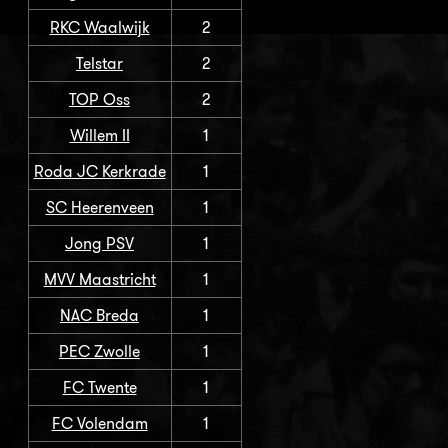
RKC Waalwijk
2
Telstar
2
TOP Oss
2
Willem II
1
Roda JC Kerkrade
1
SC Heerenveen
1
Jong PSV
1
MVV Maastricht
1
NAC Breda
1
PEC Zwolle
1
FC Twente
1
FC Volendam
1