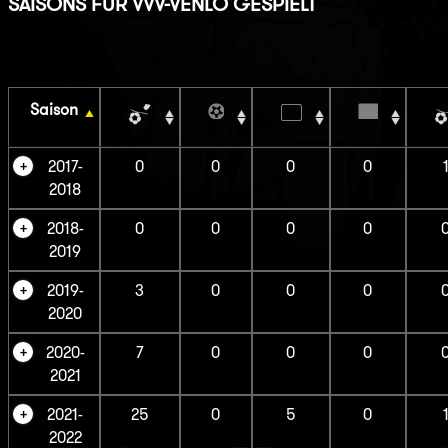
SAISONS FÜR VVV-VENLO GESPIELT
Saison
2017-
0
0
0
0
2018
2018-
0
0
0
0
2019
2019-
3
0
0
0
2020
2020-
7
0
0
0
2021
2021-
25
0
5
0
2022