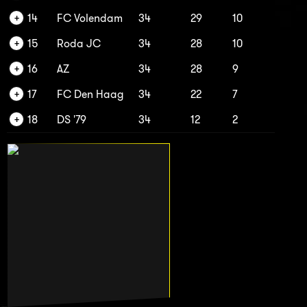
14
FC Volendam
34
29
10
15
Roda JC
34
28
10
16
AZ
34
28
9
17
FC Den Haag
34
22
7
18
DS '79
34
12
2