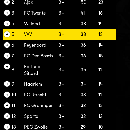
2
Ajax
34
50
23
3
FC Twente
34
41
16
4
Willem II
34
38
14
5
VVV
34
38
13
6
Feyenoord
34
36
14
7
FC Den Bosch
34
36
15
Fortuna
8
34
35
11
Sittard
9
Haarlem
34
34
14
10
FC Utrecht
34
33
11
11
FC Groningen
34
32
13
12
Sparta
34
32
12
13
PEC Zwolle
34
29
10