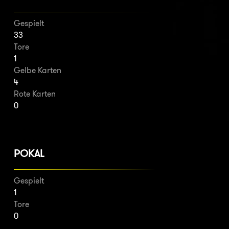
Gespielt
33
Tore
1
Gelbe Karten
4
Rote Karten
0
POKAL
Gespielt
1
Tore
0