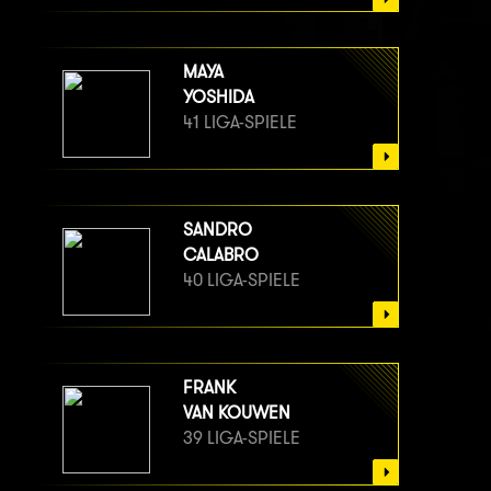
MAYA
YOSHIDA
41 LIGA-SPIELE
SANDRO
CALABRO
40 LIGA-SPIELE
FRANK
VAN KOUWEN
39 LIGA-SPIELE