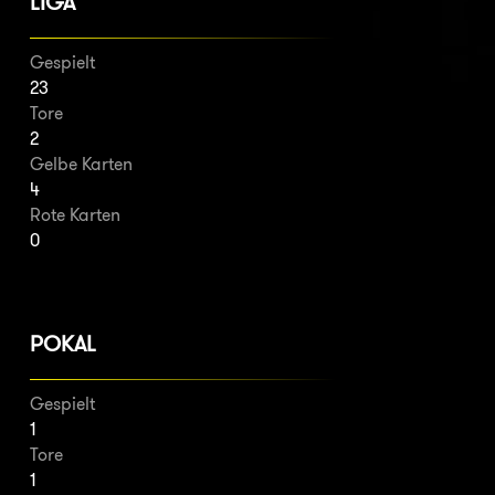
LIGA
Gespielt
23
Tore
2
Gelbe Karten
4
Rote Karten
0
POKAL
Gespielt
1
Tore
1