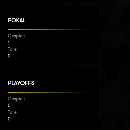
POKAL
Gespielt
1
Tore
0
PLAYOFFS
Gespielt
0
Tore
0