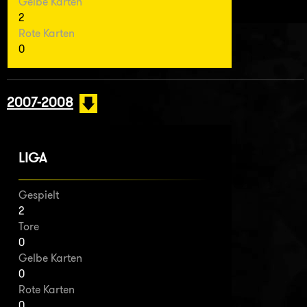
Gelbe Karten
2
Rote Karten
0
2007-2008
LIGA
Gespielt
2
Tore
0
Gelbe Karten
0
Rote Karten
0