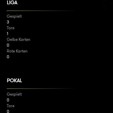
LIGA
Gespielt
3
Tore
1
Gelbe Karten
0
Rote Karten
0
POKAL
Gespielt
0
Tore
0