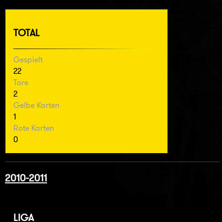
TOTAL
Gespielt
22
Tore
2
Gelbe Karten
1
Rote Karten
0
2010-2011
LIGA