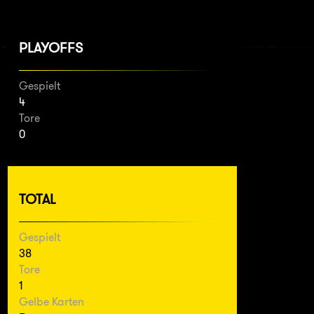
PLAYOFFS
Gespielt
4
Tore
0
TOTAL
Gespielt
38
Tore
1
Gelbe Karten