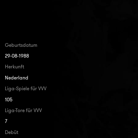
Geburtsdatum
29-08-1988
Herkunft
Nederland
Liga-Spiele für VVV
105
Liga-Tore für VVV
7
Debüt