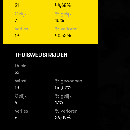
21
44,68%
Gelijk
% gelijk
7
15%
Verlies
% verloren
19
40,43%
THUISWEDSTRIJDEN
Duels
23
Winst
% gewonnen
13
56,52%
Gelijk
% gelijk
4
17%
Verlies
% verloren
6
26,09%