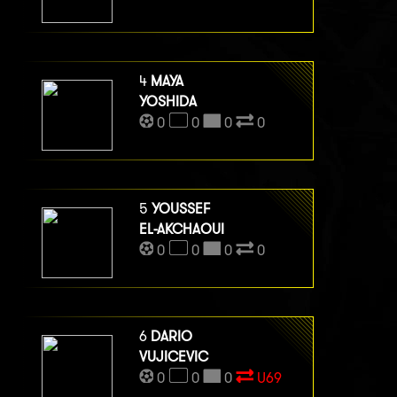
4
MAYA
YOSHIDA
0
0
0
0
5
YOUSSEF
EL-AKCHAOUI
0
0
0
0
6
DARIO
VUJICEVIC
0
0
0
U69