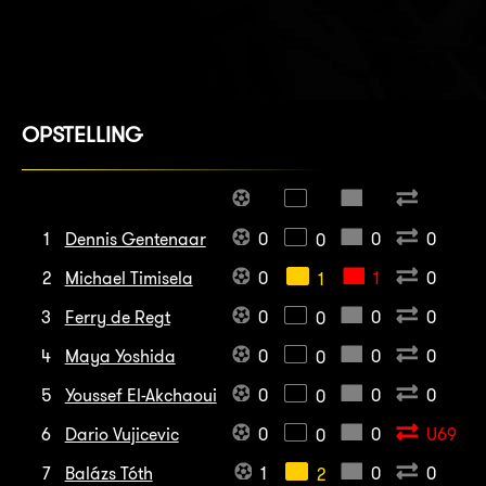
OPSTELLING
1
Dennis Gentenaar
0
0
0
0
2
Michael Timisela
0
1
0
1
3
Ferry de Regt
0
0
0
0
4
Maya Yoshida
0
0
0
0
5
Youssef El-Akchaoui
0
0
0
0
6
Dario Vujicevic
0
0
U69
0
7
Balázs Tóth
1
0
0
2