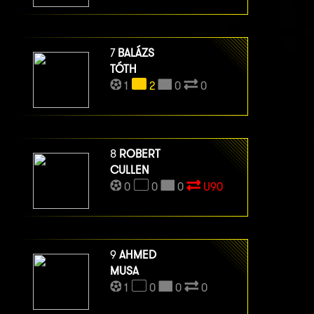
7
BALÁZS
TÓTH
1
2
0
0
8
ROBERT
CULLEN
0
0
0
U90
9
AHMED
MUSA
1
0
0
0