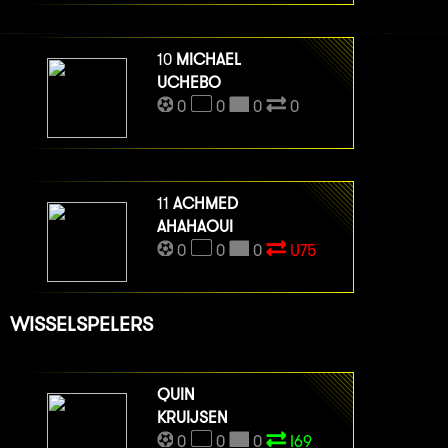
10
MICHAEL
UCHEBO
0
0
0
0
11
ACHMED
AHAHAOUI
0
0
0
U75
WISSELSPELERS
QUIN
KRUIJSEN
0
0
0
I69