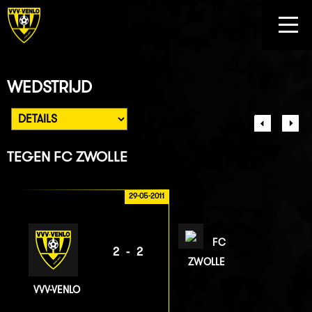
WEDSTRIJD
TEGEN
FC ZWOLLE
29-05-2011
FC
2-2
ZWOLLE
VVV-VENLO