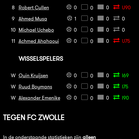
8
Robert Cullen
0
0
U90
0
9
Ahmed Musa
1
0
0
0
10
Michael Uchebo
0
0
0
0
11
Achmed Ahahaoui
0
0
U75
0
WISSELSPELERS
W
Quin Kruijsen
0
0
I69
0
W
Ruud Boymans
0
0
I75
0
W
Alexander Emenike
0
0
I90
0
TEGEN
FC ZWOLLE
In de onderstaande statistieken zijn
alleen