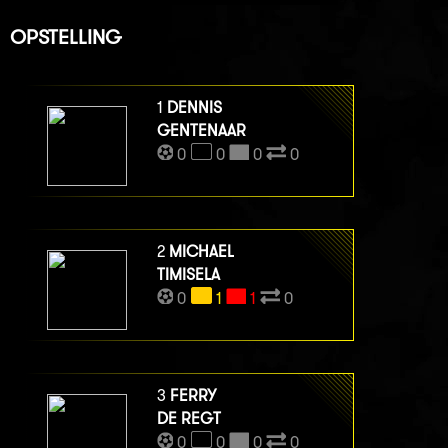
OPSTELLING
1
DENNIS
GENTENAAR
0
0
0
0
2
MICHAEL
TIMISELA
0
1
1
0
3
FERRY
DE REGT
0
0
0
0