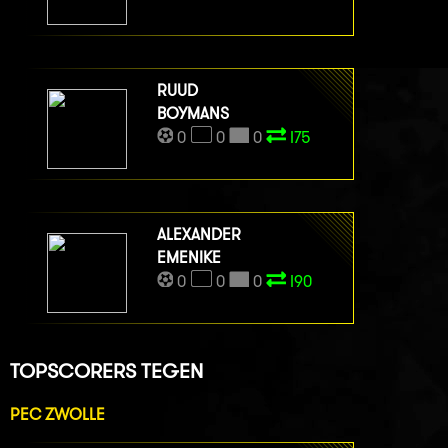
RUUD
BOYMANS
0
0
0
I75
ALEXANDER
EMENIKE
0
0
0
I90
TOPSCORERS TEGEN
PEC ZWOLLE