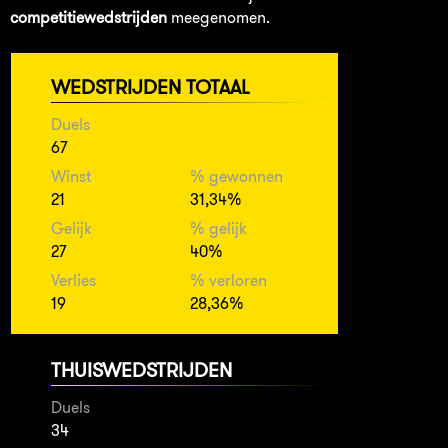
competitiewedstrijden
meegenomen.
WEDSTRIJDEN TOTAAL
Duels
67
Winst
% gewonnen
21
31,34%
Gelijk
% gelijk
27
40%
Verlies
% verloren
19
28,36%
THUISWEDSTRIJDEN
Duels
34