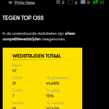
W
Philip Heise
0
0
I77
0
TEGEN
TOP OSS
In de onderstaande statistieken zijn
alleen
competitiewedstrijden
meegenomen.
WEDSTRIJDEN TOTAAL
Duels
47
Winst
% gewonnen
21
44,68%
Gelijk
% gelijk
7
15%
Verlies
% verloren
19
40,43%