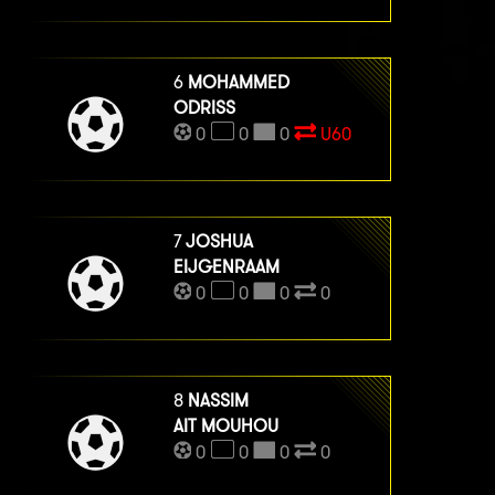
6
MOHAMMED
ODRISS
0
0
0
U60
7
JOSHUA
EIJGENRAAM
0
0
0
0
8
NASSIM
AIT MOUHOU
0
0
0
0