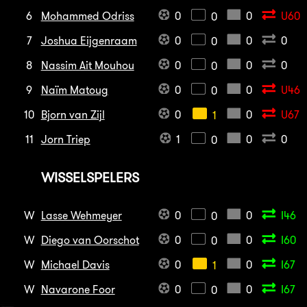
6
Mohammed Odriss
0
0
U60
0
7
Joshua Eijgenraam
0
0
0
0
8
Nassim Ait Mouhou
0
0
0
0
9
Naïm Matoug
0
0
U46
0
10
Bjorn van Zijl
0
0
U67
1
11
Jorn Triep
1
0
0
0
WISSELSPELERS
W
Lasse Wehmeyer
0
0
I46
0
W
Diego van Oorschot
0
0
I60
0
W
Michael Davis
0
0
I67
1
W
Navarone Foor
0
0
I67
0