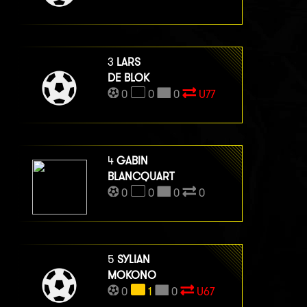
3
LARS
DE BLOK
0
0
0
U77
4
GABIN
BLANCQUART
0
0
0
0
5
SYLIAN
MOKONO
0
1
0
U67