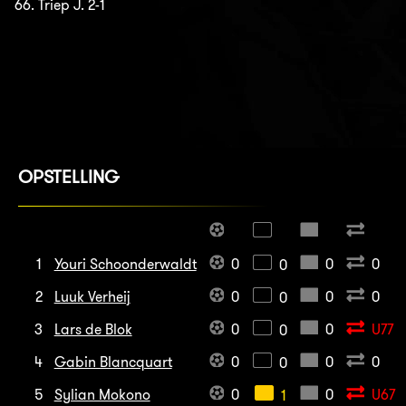
66. Triep J. 2-1
OPSTELLING
1
Youri Schoonderwaldt
0
0
0
0
2
Luuk Verheij
0
0
0
0
3
Lars de Blok
0
0
U77
0
4
Gabin Blancquart
0
0
0
0
5
Sylian Mokono
0
0
U67
1