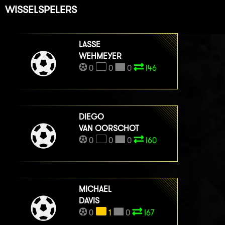
WISSELSPELERS
LASSE
WEHMEYER
0
0
0
I46
DIEGO
VAN OORSCHOT
0
0
0
I60
MICHAEL
DAVIS
0
1
0
I67