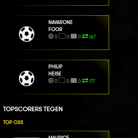
NAVARONE
FOOR
0
0
0
I67
PHILIP
HEISE
0
0
0
I77
TOPSCORERS TEGEN
TOP OSS
MAURICE