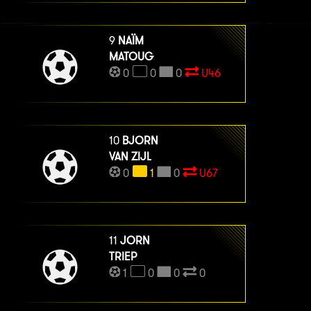
9
NAÏM
MATOUG
0
0
0
U46
10
BJORN
VAN ZIJL
0
1
0
U67
11
JORN
TRIEP
1
0
0
0