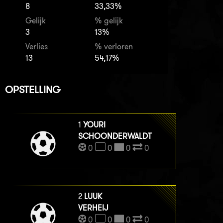
8
33,33%
Gelijk
% gelijk
3
13%
Verlies
% verloren
13
54,17%
OPSTELLING
1
YOURI
SCHOONDERWALDT
0
0
0
0
2
LUUK
VERHEIJ
0
0
0
0