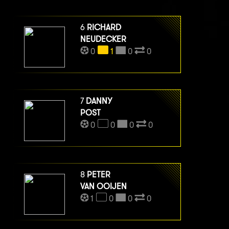
6
RICHARD
NEUDECKER
0
1
0
0
7
DANNY
POST
0
0
0
0
8
PETER
VAN OOIJEN
1
0
0
0