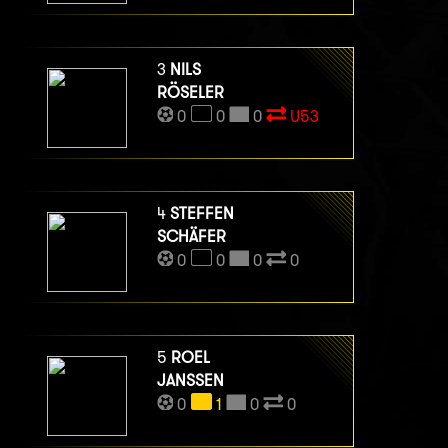
3
NILS
RÖSELER
0
0
0
U53
4
STEFFEN
SCHÄFER
0
0
0
0
5
ROEL
JANSSEN
0
1
0
0