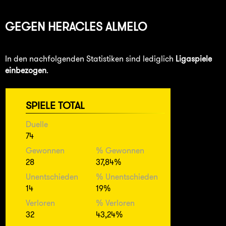
GEGEN
HERACLES ALMELO
In den nachfolgenden Statistiken sind lediglich
Ligaspiele
einbezogen
.
SPIELE TOTAL
Duelle
74
Gewonnen
% Gewonnen
28
37,84%
Unentschieden
% Unentschieden
14
19%
Verloren
% Verloren
32
43,24%