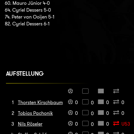
60. Mauro Júnior 4-0
64. Cyriel Dessers 5-0
74. Peter van Ooijen 5-1
82. Cyriel Dessers 6-1
AUFSTELLUNG
1
Thorsten Kirschbaum
0
0
0
0
2
Tobias Pachonik
0
0
0
0
3
Nils Röseler
0
0
U53
0