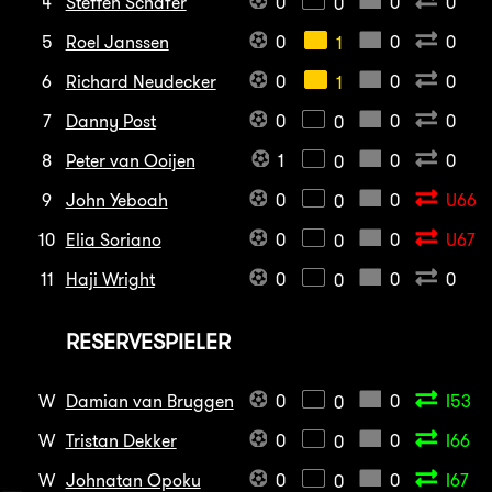
4
Steffen Schäfer
0
0
0
0
5
Roel Janssen
0
0
0
1
6
Richard Neudecker
0
0
0
1
7
Danny Post
0
0
0
0
8
Peter van Ooijen
1
0
0
0
9
John Yeboah
0
0
U66
0
10
Elia Soriano
0
0
U67
0
11
Haji Wright
0
0
0
0
RESERVESPIELER
W
Damian van Bruggen
0
0
I53
0
W
Tristan Dekker
0
0
I66
0
W
Johnatan Opoku
0
0
I67
0