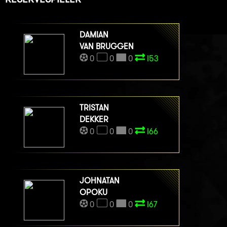
DAMIAN
VAN BRUGGEN
0
0
0
I53
TRISTAN
DEKKER
0
0
0
I66
JOHNATAN
OPOKU
0
0
0
I67