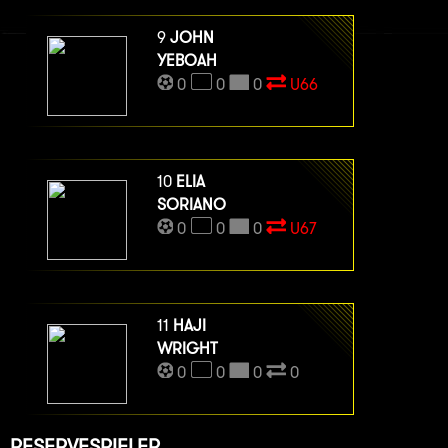
9
JOHN
YEBOAH
0
0
0
U66
10
ELIA
SORIANO
0
0
0
U67
11
HAJI
WRIGHT
0
0
0
0
RESERVESPIELER