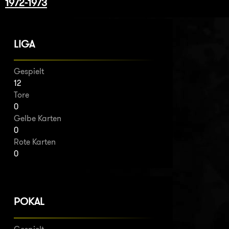
1972-1973
LIGA
Gespielt
12
Tore
0
Gelbe Karten
0
Rote Karten
0
POKAL