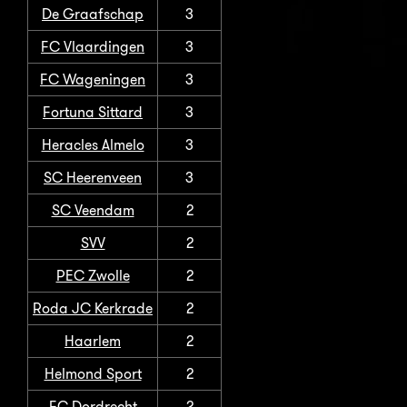
De Graafschap
3
FC Vlaardingen
3
FC Wageningen
3
Fortuna Sittard
3
Heracles Almelo
3
SC Heerenveen
3
SC Veendam
2
SVV
2
PEC Zwolle
2
Roda JC Kerkrade
2
Haarlem
2
Helmond Sport
2
FC Dordrecht
2