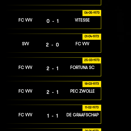
06-05-1973
FC VVV
VITESSE
0-1
01-04-1973
SVV
FC VVV
2-0
25-03-1973
FC VVV
FORTUNA SC
2-1
18-03-1973
FC VVV
PEC ZWOLLE
2-1
11-02-1973
FC VVV
DE GRAAFSCHAP
1-1