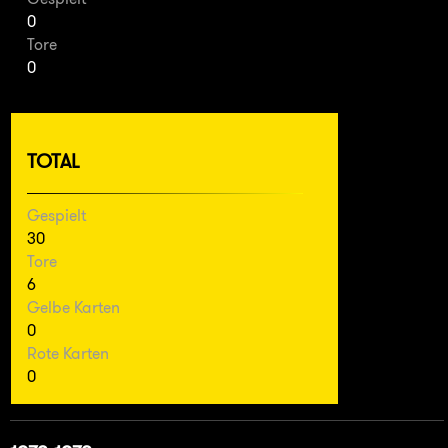
0
Tore
0
TOTAL
Gespielt
30
Tore
6
Gelbe Karten
0
Rote Karten
0