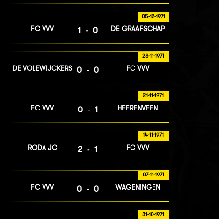
05-12-1971
FC VVV
DE GRAAFSCHAP
1-0
28-11-1971
DE VOLEWIJCKERS
FC VVV
0-0
21-11-1971
FC VVV
HEERENVEEN
0-1
14-11-1971
RODA JC
FC VVV
2-1
07-11-1971
FC VVV
WAGENINGEN
0-0
31-10-1971