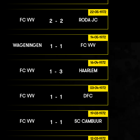
22-05-1972
FC VVV
RODA JC
2-2
14-05-1972
WAGENINGEN
FC VVV
1-1
16-04-1972
FC VVV
HAARLEM
1-3
03-04-1972
FC VVV
DFC
1-1
19-03-1972
FC VVV
SC CAMBUUR
1-1
12-03-1972