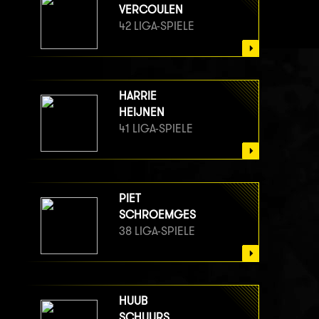
VERCOULEN
42 LIGA-SPIELE
HARRIE
HEIJNEN
41 LIGA-SPIELE
PIET
SCHROEMGES
38 LIGA-SPIELE
HUUB
SCHUURS