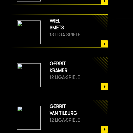
WIEL
SMETS
13 LIGA-SPIELE
GERRIT
KRAMER
12 LIGA-SPIELE
GERRIT
VAN TILBURG
12 LIGA-SPIELE