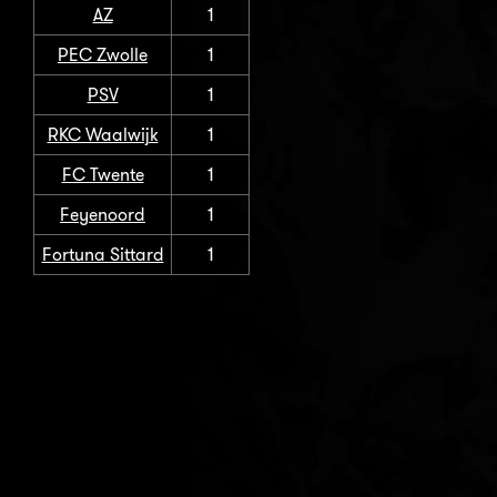
AZ
1
PEC Zwolle
1
PSV
1
RKC Waalwijk
1
FC Twente
1
Feyenoord
1
Fortuna Sittard
1