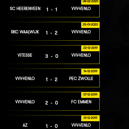
08-02-2020
SC HEERENVEEN
VVV-VENLO
1-1
25-01-2020
RKC WAALWIJK
VVV-VENLO
1-2
22-12-2019
VITESSE
VVV-VENLO
3-0
14-12-2019
VVV-VENLO
PEC ZWOLLE
1-2
07-12-2019
VVV-VENLO
FC EMMEN
2-0
01-12-2019
AZ
VVV-VENLO
1-0