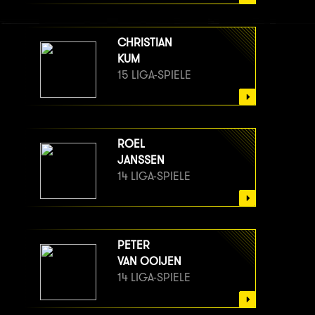
CHRISTIAN
KUM
15 LIGA-SPIELE
ROEL
JANSSEN
14 LIGA-SPIELE
PETER
VAN OOIJEN
14 LIGA-SPIELE