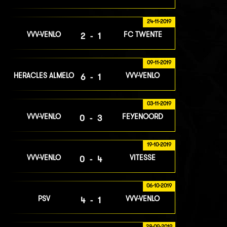
24-11-2019
VVV-VENLO
FC TWENTE
2-1
09-11-2019
HERACLES ALMELO
VVV-VENLO
6-1
03-11-2019
VVV-VENLO
FEYENOORD
0-3
19-10-2019
VVV-VENLO
VITESSE
0-4
06-10-2019
PSV
VVV-VENLO
4-1
28-09-2019