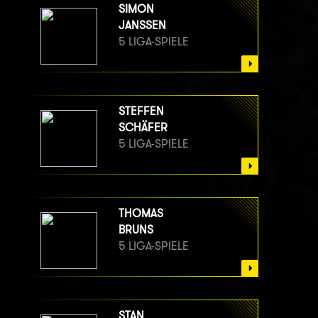
SIMON
JANSSEN
5 LIGA-SPIELE
STEFFEN
SCHÄFER
5 LIGA-SPIELE
THOMAS
BRUNS
5 LIGA-SPIELE
STAN