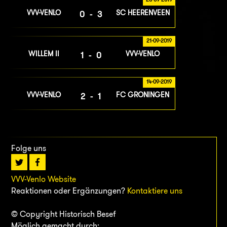
VVV-VENLO
SC HEERENVEEN
0-3
21-09-2019
WILLEM II
VVV-VENLO
1-0
14-09-2019
VVV-VENLO
FC GRONINGEN
2-1
Folge uns
VVV-Venlo Website
Reaktionen oder Ergänzungen?
Kontaktiere uns
© Copyright Historisch Besef
Möglich gemacht durch: