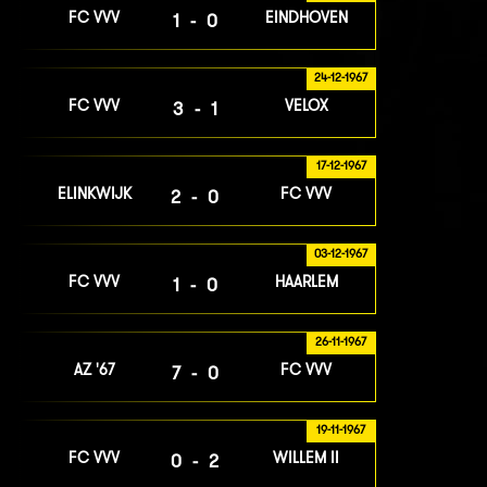
FC VVV
EINDHOVEN
1-0
24-12-1967
FC VVV
VELOX
3-1
17-12-1967
ELINKWIJK
FC VVV
2-0
03-12-1967
FC VVV
HAARLEM
1-0
26-11-1967
AZ '67
FC VVV
7-0
19-11-1967
FC VVV
WILLEM II
0-2