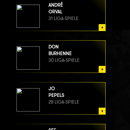
ANDRÉ
ORVAL
31 LIGA-SPIELE
DON
BURHENNE
30 LIGA-SPIELE
JO
PEPELS
28 LIGA-SPIELE