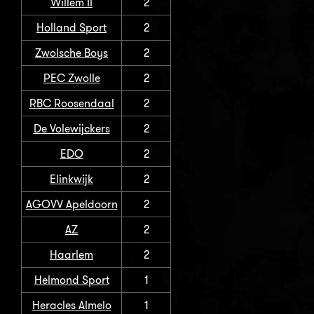
Willem II
2
Holland Sport
2
Zwolsche Boys
2
PEC Zwolle
2
RBC Roosendaal
2
De Volewijckers
2
EDO
2
Elinkwijk
2
AGOVV Apeldoorn
2
AZ
2
Haarlem
2
Helmond Sport
1
Heracles Almelo
1