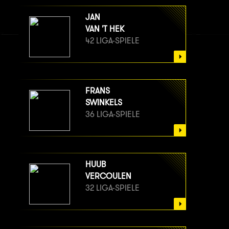
JAN
VAN 'T HEK
42 LIGA-SPIELE
FRANS
SWINKELS
36 LIGA-SPIELE
HUUB
VERCOULEN
32 LIGA-SPIELE