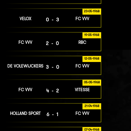
23-05-1968
VELOX
FC VVV
0-3
19-05-1968
FC VVV
RBC
2-0
12-05-1968
DE VOLEWIJCKERS
FC VVV
3-0
05-05-1968
FC VVV
VITESSE
4-2
21-04-1968
HOLLAND SPORT
FC VVV
6-1
07-04-1968