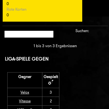
0
Rote Karten
0
Suchen:
1 bis 3 von 3 Ergebnissen
LIGA-SPIELE GEGEN
Gegner
Gespielt
Velox
3
Vitesse
2