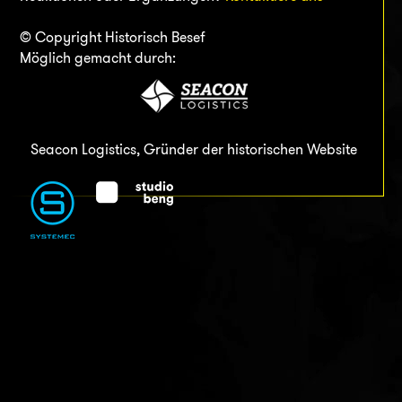
© Copyright Historisch Besef
Möglich gemacht durch:
Seacon Logistics, Gründer der historischen Website