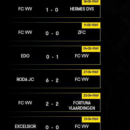
18-05-1969
FC VVV
HERMES DVS
1-0
11-05-1969
FC VVV
ZFC
0-0
04-05-1969
EDO
FC VVV
0-1
27-04-1969
RODA JC
FC VVV
6-2
20-04-1969
FC VVV
FORTUNA
2-2
VLAARDINGEN
13-04-1969
EXCELSIOR
FC VVV
0-0