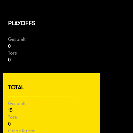
PLAYOFFS
Gespielt
0
Tore
0
TOTAL
Gespielt
15
Tore
0
Gelbe Karten