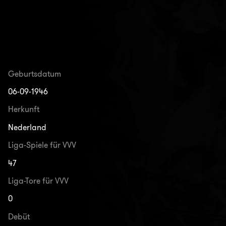
Geburtsdatum
06-09-1946
Herkunft
Nederland
Liga-Spiele für VVV
47
Liga-Tore für VVV
0
Debüt