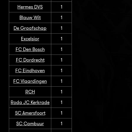
Hermes DVS
1
Blauw Wit
1
De Graafschap
1
Excelsior
1
FC Den Bosch
1
FC Dordrecht
1
FC Eindhoven
1
FC Vlaardingen
1
RCH
1
Roda JC Kerkrade
1
SC Amersfoort
1
SC Cambuur
1