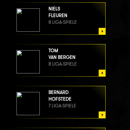
NIELS
FLEUREN
8 LIGA-SPIELE
TOM
VAN BERGEN
8 LIGA-SPIELE
BERNARD
HOFSTEDE
7 LIGA-SPIELE