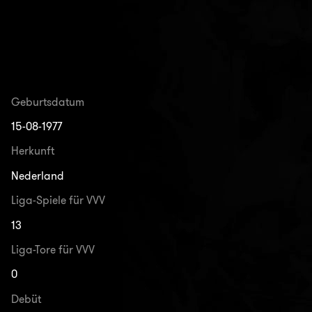
Geburtsdatum
15-08-1977
Herkunft
Nederland
Liga-Spiele für VVV
13
Liga-Tore für VVV
0
Debüt