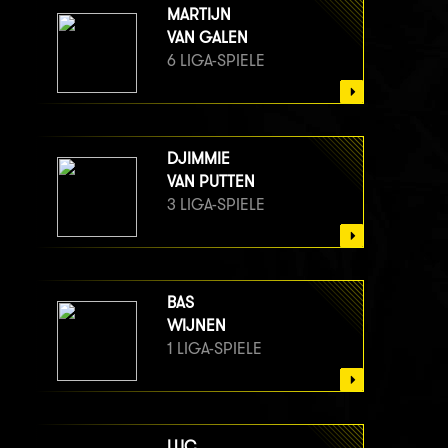
MARTIJN
VAN GALEN
6 LIGA-SPIELE
DJIMMIE
VAN PUTTEN
3 LIGA-SPIELE
BAS
WIJNEN
1 LIGA-SPIELE
LUC