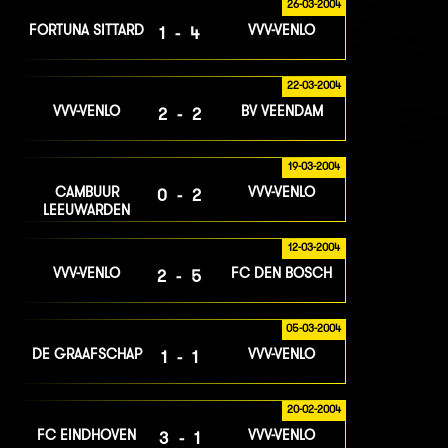
26-03-2004
FORTUNA SITTARD
VVV-VENLO
1-4
22-03-2004
VVV-VENLO
BV VEENDAM
2-2
19-03-2004
CAMBUUR
VVV-VENLO
0-2
LEEUWARDEN
12-03-2004
VVV-VENLO
FC DEN BOSCH
2-5
05-03-2004
DE GRAAFSCHAP
VVV-VENLO
1-1
20-02-2004
FC EINDHOVEN
VVV-VENLO
3-1