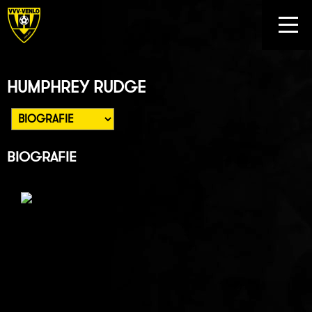
HUMPHREY RUDGE
BIOGRAFIE