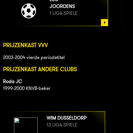
JOORDENS
1 LIGA-SPIELE
PRIJZENKAST VVV
2003-2004 vierde periodetitel
PRIJZENKAST ANDERE CLUBS
Roda JC
1999-2000 KNVB-beker
WIM DUSSELDORP
13 LIGA-SPIELE