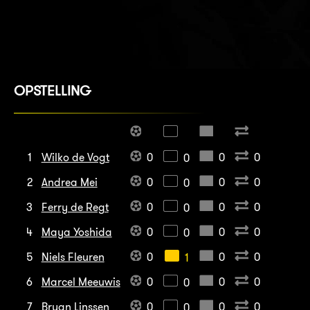
OPSTELLING
1
Wilko de Vogt
0
0
0
0
2
Andrea Mei
0
0
0
0
3
Ferry de Regt
0
0
0
0
4
Maya Yoshida
0
0
0
0
5
Niels Fleuren
0
0
0
1
6
Marcel Meeuwis
0
0
0
0
7
Bryan Linssen
0
0
0
0