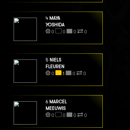
4
MAYA
YOSHIDA
0
0
0
0
5
NIELS
FLEUREN
0
1
0
0
6
MARCEL
MEEUWIS
0
0
0
0