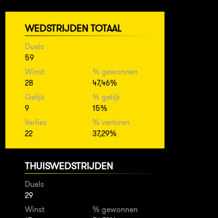
WEDSTRIJDEN TOTAAL
Duels
59
Winst
% gewonnen
28
47,46%
Gelijk
% gelijk
9
15%
Verlies
% verloren
22
37,29%
THUISWEDSTRIJDEN
Duels
29
Winst
% gewonnen