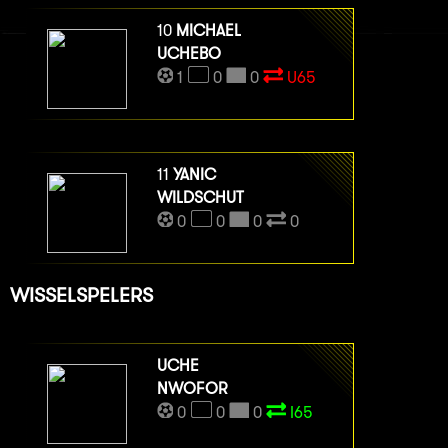
10
MICHAEL
UCHEBO
1
0
0
U65
11
YANIC
WILDSCHUT
0
0
0
0
WISSELSPELERS
UCHE
NWOFOR
0
0
0
I65