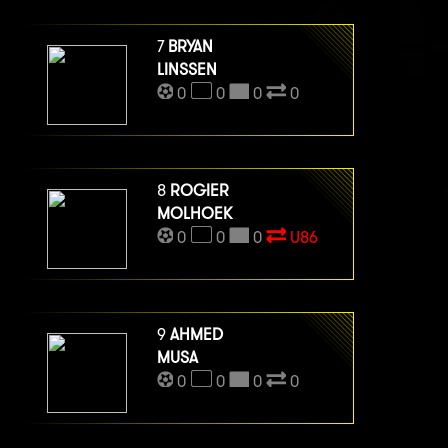
7
BRYAN
LINSSEN
0
0
0
0
8
ROGIER
MOLHOEK
0
0
0
U86
9
AHMED
MUSA
0
0
0
0