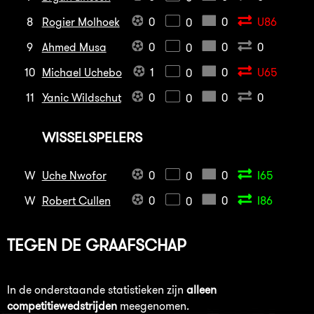
8
Rogier Molhoek
0
0
U86
0
9
Ahmed Musa
0
0
0
0
10
Michael Uchebo
1
0
U65
0
11
Yanic Wildschut
0
0
0
0
WISSELSPELERS
W
Uche Nwofor
0
0
I65
0
W
Robert Cullen
0
0
I86
0
TEGEN
DE GRAAFSCHAP
In de onderstaande statistieken zijn
alleen
competitiewedstrijden
meegenomen.