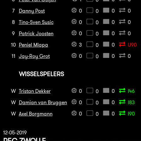
7
Danny Post
0
0
0
0
8
Tino-Sven Susic
0
0
0
0
9
Patrick Joosten
0
0
0
0
10
Peniel Mlapa
3
0
U90
0
11
Jay-Roy Grot
0
0
0
0
WISSELSPELERS
W
Tristan Dekker
0
0
I46
0
W
Damian van Bruggen
0
0
I83
0
W
Axel Borgmann
0
0
I90
0
12-05-2019
PEC ZWOLLE