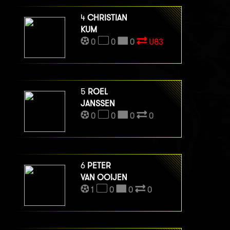
4
CHRISTIAN
KUM
0
0
0
U83
5
ROEL
JANSSEN
0
0
0
0
6
PETER
VAN OOIJEN
1
0
0
0