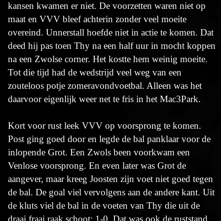
kansen kwamen er niet. De voorzetten waren niet op
maat en VVV bleef achterin zonder veel moeite
overeind. Unnerstall hoefde niet in actie te komen. Dat
deed hij pas toen Thy na een half uur in mocht koppen
na een Zwolse corner. Het kostte hem weinig moeite.
Tot die tijd had de wedstrijd veel weg van een
zouteloos potje zomeravondvoetbal. Alleen was het
daarvoor eigenlijk weer net te fris in het Mac3Park.
Kort voor rust leek VVV op voorsprong te komen.
Post ging goed door en legde de bal panklaar voor de
inlopende Grot. Een Zwols been voorkwam een
Venlose voorsprong. En even later was Grot de
aangever, maar kreeg Joosten zijn voet niet goed tegen
de bal. De goal viel vervolgens aan de andere kant. Uit
de kluts viel de bal in de voeten van Thy die uit de
draai fraai raak schoot: 1-0. Dat was ook de ruststand.