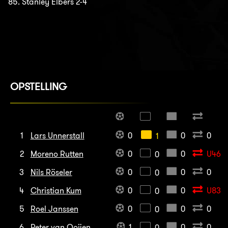
85. Stanley Elbers 2-4
OPSTELLING
1
Lars Unnerstall
0
0
0
1
2
Moreno Rutten
0
0
U46
0
3
Nils Röseler
0
0
0
0
4
Christian Kum
0
0
U83
0
5
Roel Janssen
0
0
0
0
6
Peter van Ooijen
1
0
0
0