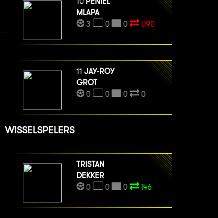
10
PENIEL
MLAPA
3
0
0
U90
11
JAY-ROY
GROT
0
0
0
0
WISSELSPELERS
TRISTAN
DEKKER
0
0
0
I46