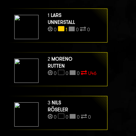
1
LARS
UNNERSTALL
0
1
0
0
2
MORENO
RUTTEN
0
0
0
U46
3
NILS
RÖSELER
0
0
0
0