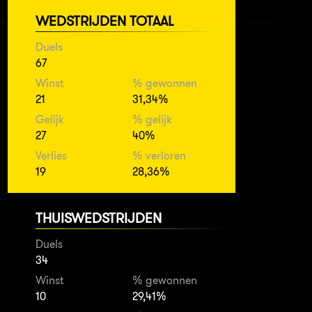
WEDSTRIJDEN TOTAAL
Duels
67
Winst
% gewonnen
21
31,34%
Gelijk
% gelijk
27
40%
Verlies
% verloren
19
28,36%
THUISWEDSTRIJDEN
Duels
34
Winst
% gewonnen
10
29,41%