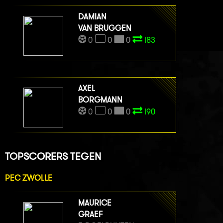
DAMIAN
VAN BRUGGEN
0
0
0
I83
AXEL
BORGMANN
0
0
0
I90
TOPSCORERS TEGEN
PEC ZWOLLE
MAURICE
GRAEF