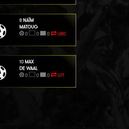
8
NAÏM
MATOUG
0
0
0
U80
10
MAX
DE WAAL
0
0
0
U71