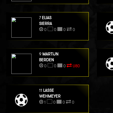
7
ELIAS
SIERRA
0
0
0
0
9
MARTIJN
BERDEN
0
0
0
U80
11
LASSE
WEHMEYER
1
0
0
0