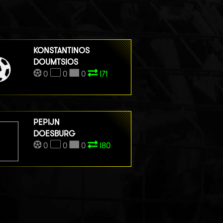
KONSTANTINOS
DOUMTSIOS
0
0
0
I71
PEPIJN
DOESBURG
0
0
0
I80