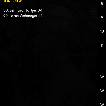
TORFOLGE
8
53. Lennard Hartjes 0-1
90. Lasse Wehmeyer 1-1
9
10
11
W
W
W