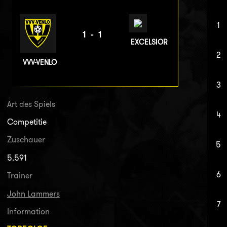
1
1-1
EXCELSIOR
2
VVV-VENLO
3
Art des Spiels
4
Competitie
Zuschauer
5
5.591
6
Trainer
John Lammers
7
Information