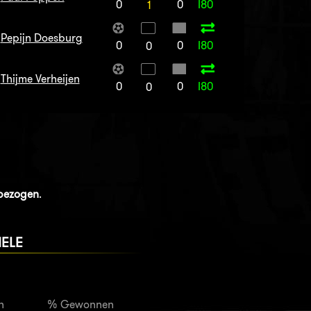
0
0
I80
1
Pepijn Doesburg
0
0
I80
0
Thijme Verheijen
0
0
I80
0
nbezogen
.
IELE
n
% Gewonnen