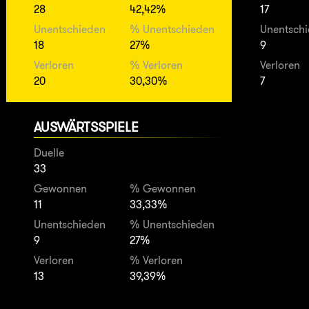
28
42,42%
17
Unentschieden
% Unentschieden
Unentsch
18
27%
9
Verloren
% Verloren
Verloren
20
30,30%
7
AUSWÄRTSSPIELE
Duelle
33
Gewonnen
% Gewonnen
11
33,33%
Unentschieden
% Unentschieden
9
27%
Verloren
% Verloren
13
39,39%