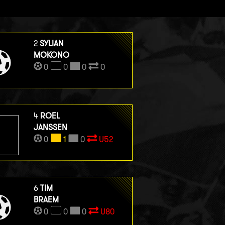
2
SYLIAN
MOKONO
0
0
0
0
4
ROEL
JANSSEN
0
1
0
U52
6
TIM
BRAEM
0
0
0
U80