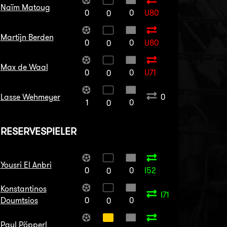
Naïm Matoug
0
0
U80
0
Martijn Berden
0
0
U80
0
Max de Waal
0
0
U71
0
Lasse Wehmeyer
0
1
0
0
RESERVESPIELER
Yousri El Anbri
0
0
I52
0
Konstantinos
I71
Doumtsios
0
0
0
Paul Pöpperl