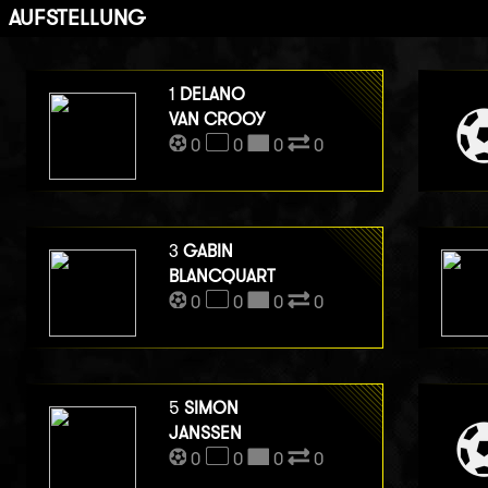
AUFSTELLUNG
1
DELANO
VAN CROOY
0
0
0
0
3
GABIN
BLANCQUART
0
0
0
0
5
SIMON
JANSSEN
0
0
0
0