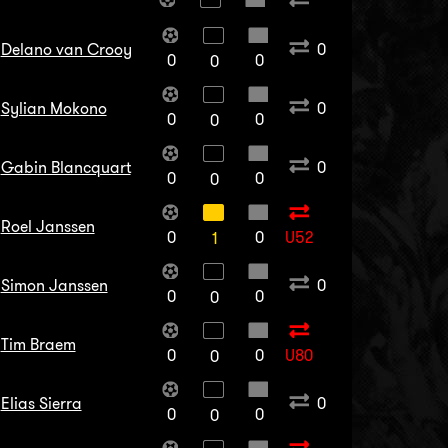
Delano van Crooy
0
0
0
0
Sylian Mokono
0
0
0
0
Gabin Blancquart
0
0
0
0
Roel Janssen
0
0
U52
1
Simon Janssen
0
0
0
0
Tim Braem
0
0
U80
0
Elias Sierra
0
0
0
0