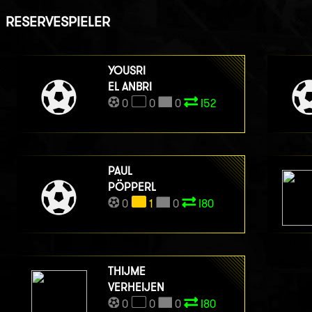
RESERVESPIELER
YOUSRI
EL ANBRI
0
0
0
I52
PAUL
PÖPPERL
0
1
0
I80
THIJME
VERHEIJEN
0
0
0
I80