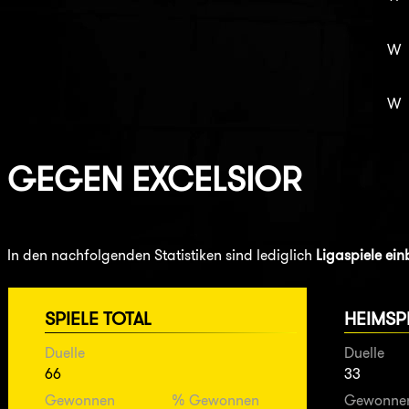
W
W
GEGEN
EXCELSIOR
In den nachfolgenden Statistiken sind lediglich
Ligaspiele ei
SPIELE TOTAL
HEIMSP
Duelle
Duelle
66
33
Gewonnen
% Gewonnen
Gewonne