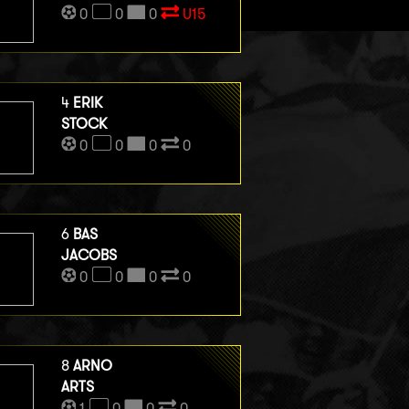
0
0
0
U15
4
ERIK
STOCK
0
0
0
0
6
BAS
JACOBS
0
0
0
0
8
ARNO
ARTS
1
0
0
0