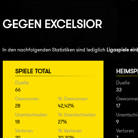
GEGEN
EXCELSIOR
In den nachfolgenden Statistiken sind lediglich
Ligaspiele ei
SPIELE TOTAL
HEIMSP
Duelle
Duelle
66
33
Gewonnen
% Gewonnen
Gewonne
28
42,42%
17
Unentschieden
% Unentschieden
Unentsch
18
27%
9
Verloren
% Verloren
Verloren
20
30,30%
7