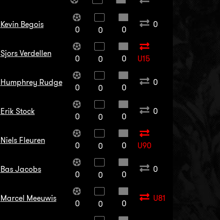
Kevin Begois
0
0
0
0
Sjors Verdellen
0
0
U15
0
Humphrey Rudge
0
0
0
0
Erik Stock
0
0
0
0
Niels Fleuren
0
0
U90
0
Bas Jacobs
0
0
0
0
Marcel Meeuwis
U81
0
0
0