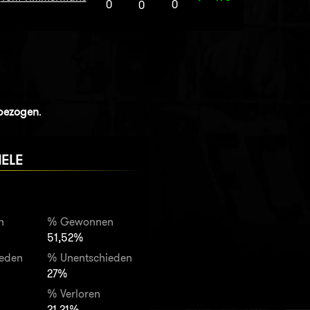
0
0
0
nbezogen
.
IELE
n
% Gewonnen
51,52%
ieden
% Unentschieden
27%
% Verloren
21,21%