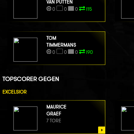
VAN PUTTEN
0
0
0
I15
TOM
TIMMERMANS
0
0
0
I90
TOPSCORER GEGEN
EXCELSIOR
MAURICE
GRAEF
7 TORE