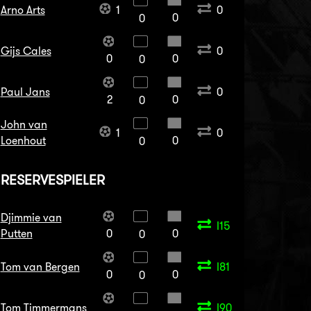
Arno Arts
1
0
0
0
Gijs Cales
0
0
0
0
Paul Jans
0
2
0
0
John van
1
0
Loenhout
0
0
RESERVESPIELER
Djimmie van
I15
Putten
0
0
0
Tom van Bergen
I81
0
0
0
Tom Timmermans
I90