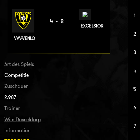
1
4-2
EXCELSIOR
2
VVV-VENLO
3
Art des Spiels
4
Competitie
Zuschauer
5
2.987
6
Trainer
Wim Dusseldorp
7
Information