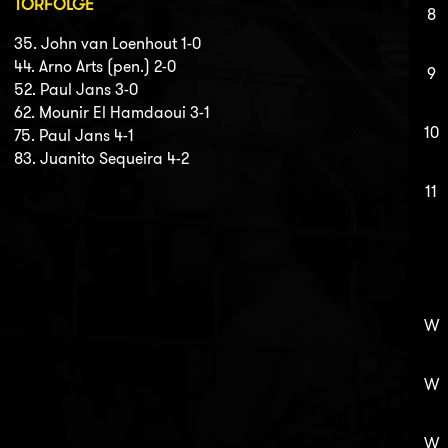
TORFOLGE
8
35. John van Loenhout 1-0
44. Arno Arts (pen.) 2-0
9
52. Paul Jans 3-0
62. Mounir El Hamdaoui 3-1
10
75. Paul Jans 4-1
83. Juanito Sequeira 4-2
11
W
W
W