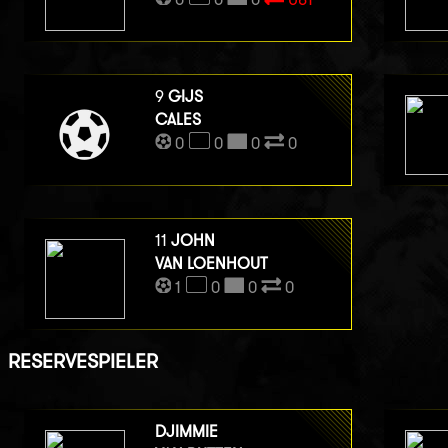
9
GIJS
CALES
0
0
0
0
11
JOHN
VAN LOENHOUT
1
0
0
0
RESERVESPIELER
DJIMMIE