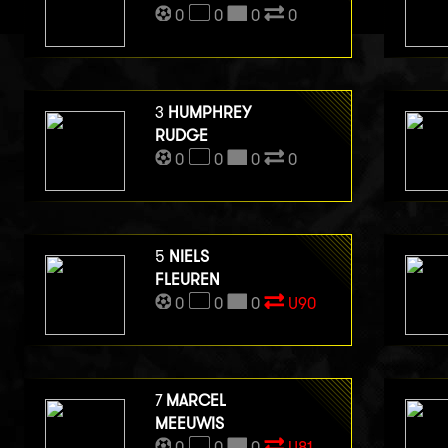
0
0
0
0
3
HUMPHREY
RUDGE
0
0
0
0
5
NIELS
FLEUREN
0
0
0
U90
7
MARCEL
MEEUWIS
0
0
0
U81