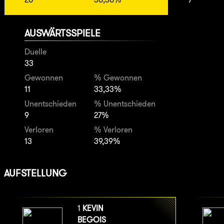
AUSWÄRTSSPIELE
Duelle
33
Gewonnen
% Gewonnen
11
33,33%
Unentschieden
% Unentschieden
9
27%
Verloren
% Verloren
13
39,39%
AUFSTELLUNG
1
KEVIN
BEGOIS