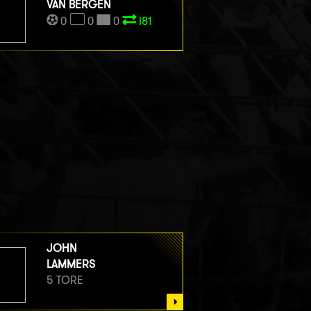
VAN BERGEN
0
0
0
I81
JOHN
LAMMERS
5 TORE