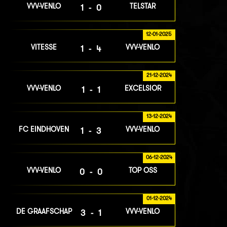
VVV-VENLO
TELSTAR
1-0
12-01-2025
VITESSE
VVV-VENLO
1-4
21-12-2024
VVV-VENLO
EXCELSIOR
1-1
13-12-2024
FC EINDHOVEN
VVV-VENLO
1-3
06-12-2024
VVV-VENLO
TOP OSS
0-0
01-12-2024
DE GRAAFSCHAP
VVV-VENLO
3-1