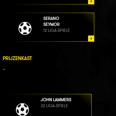
SERANO
SEYMOR
12 LIGA-SPIELE
PRIJZENKAST
--
JOHN LAMMERS
32 LIGA-SPIELE