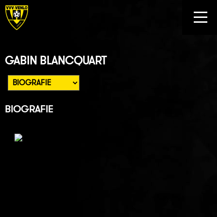
GABIN BLANCQUART
BIOGRAFIE