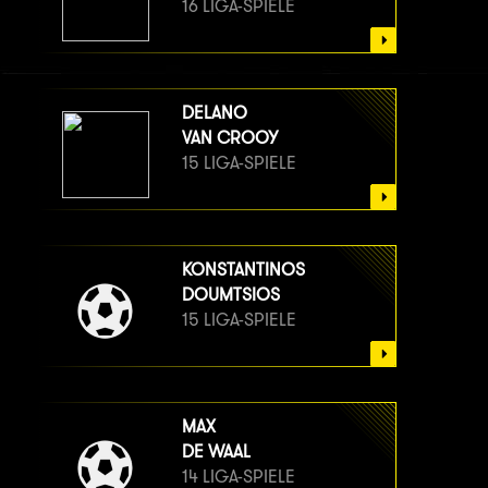
16 LIGA-SPIELE
DELANO
VAN CROOY
15 LIGA-SPIELE
KONSTANTINOS
DOUMTSIOS
15 LIGA-SPIELE
MAX
DE WAAL
14 LIGA-SPIELE