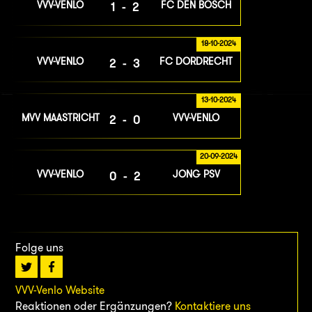
VVV-VENLO
FC DEN BOSCH
1-2
18-10-2024
VVV-VENLO
FC DORDRECHT
2-3
13-10-2024
MVV MAASTRICHT
VVV-VENLO
2-0
20-09-2024
VVV-VENLO
JONG PSV
0-2
Folge uns
VVV-Venlo Website
Reaktionen oder Ergänzungen?
Kontaktiere uns