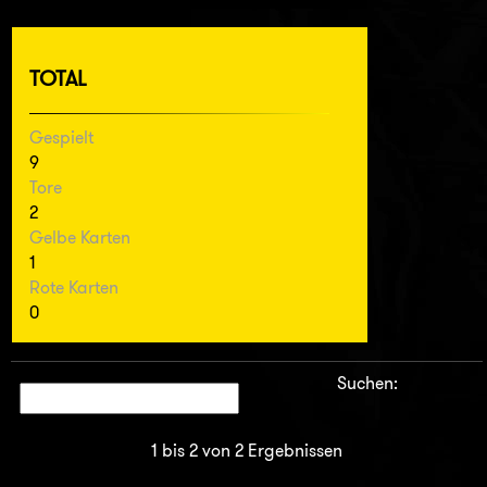
TOTAL
Gespielt
9
Tore
2
Gelbe Karten
1
Rote Karten
0
Suchen:
1 bis 2 von 2 Ergebnissen