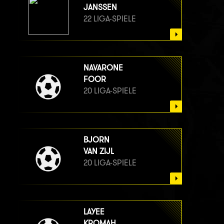
JANSSEN
22 LIGA-SPIELE
NAVARONE
FOOR
20 LIGA-SPIELE
BJORN
VAN ZIJL
20 LIGA-SPIELE
LAYEE
KROMAH