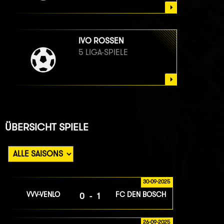
IVO ROSSEN
5 LIGA-SPIELE
ÜBERSICHT SPIELE
30-09-2025
VVV-VENLO
FC DEN BOSCH
0-1
26-09-2025