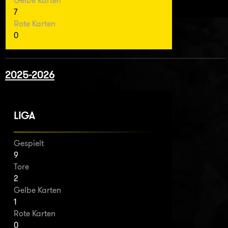
Gelbe Karten
7
Rote Karten
0
2025-2026
LIGA
Gespielt
9
Tore
2
Gelbe Karten
1
Rote Karten
0