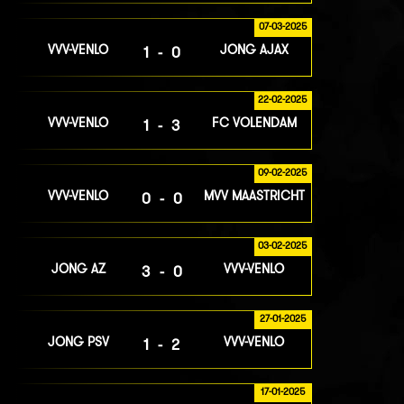
07-03-2025
VVV-VENLO
JONG AJAX
1-0
22-02-2025
VVV-VENLO
FC VOLENDAM
1-3
09-02-2025
VVV-VENLO
MVV MAASTRICHT
0-0
03-02-2025
JONG AZ
VVV-VENLO
3-0
27-01-2025
JONG PSV
VVV-VENLO
1-2
17-01-2025