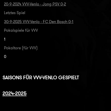
20-9-2024 VVV-Venlo - Jong PSV 0-2
Letztes Spiel
30-9-2025 VVV-Venlo - FC Den Bosch 0-1
Pokalspiele für VVV
1
Pokaltore (für VVV)
0
SAISONS FÜR VVV-VENLO GESPIELT
2024-2025